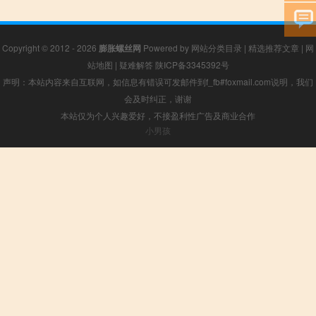
Copyright © 2012 - 2026
膨胀螺丝网
Powered by
网站分类目录
|
精选推荐文章
|
网
站地图
|
疑难解答
陕ICP备3345392号
声明：本站内容来自互联网，如信息有错误可发邮件到f_fb#foxmail.com说明，我们
会及时纠正，谢谢
本站仅为个人兴趣爱好，不接盈利性广告及商业合作
小男孩