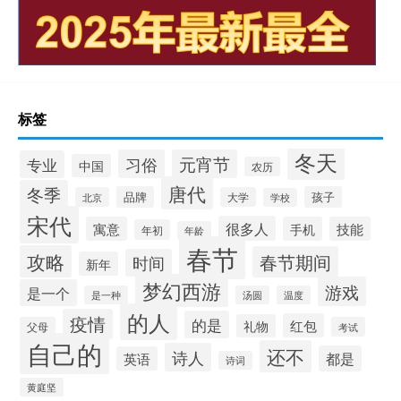
标签
冬天
习俗
元宵节
专业
中国
农历
唐代
冬季
品牌
孩子
北京
大学
学校
宋代
很多人
寓意
手机
技能
年初
年龄
春节
攻略
春节期间
时间
新年
梦幻西游
游戏
是一个
是一种
汤圆
温度
的人
疫情
的是
红包
礼物
父母
考试
自己的
还不
诗人
都是
英语
诗词
黄庭坚