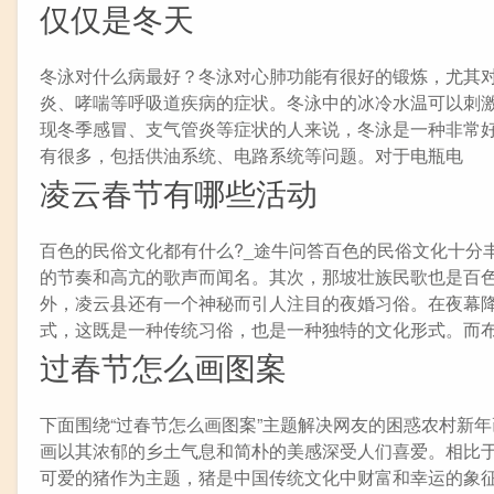
仅仅是冬天
冬泳对什么病最好？冬泳对心肺功能有很好的锻炼，尤其对
炎、哮喘等呼吸道疾病的症状。冬泳中的冰冷水温可以刺
现冬季感冒、支气管炎等症状的人来说，冬泳是一种非常
有很多，包括供油系统、电路系统等问题。对于电瓶电
凌云春节有哪些活动
百色的民俗文化都有什么?_途牛问答百色的民俗文化十分
的节奏和高亢的歌声而闻名。其次，那坡壮族民歌也是百
外，凌云县还有一个神秘而引人注目的夜婚习俗。在夜幕
式，这既是一种传统习俗，也是一种独特的文化形式。而
过春节怎么画图案
下面围绕“过春节怎么画图案”主题解决网友的困惑农村新
画以其浓郁的乡土气息和简朴的美感深受人们喜爱。相比
可爱的猪作为主题，猪是中国传统文化中财富和幸运的象