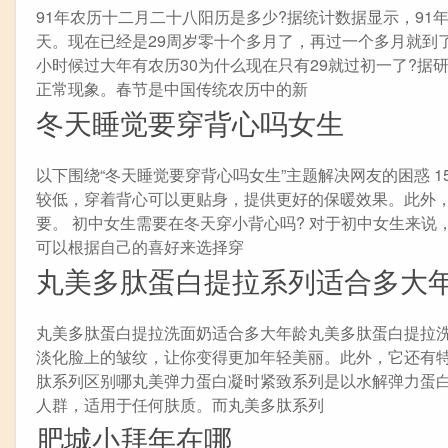
91年农历十二月二十八阳历是多少?据统计数据显示，91年
天。现在已经是29周岁零十个多月了，再过一个多月就到
小时候过大年有农历30为什么现在只有29就过初一了?
正常现象。春节是中国传统农历中的新
冬天睡觉要穿背心吗女生
以下围绕“冬天睡觉要穿背心吗女生”主题解决网友的困惑 1
较低，穿着背心可以更贴身，提供更好的保暖效果。此外
要。 初中女生需要在冬天穿小背心吗? 对于初中女生来
可以根据自己的喜好来选择穿
丸美多肽蛋白提拉系列适合多大
丸美多肽蛋白提拉洗面奶适合多大年龄丸美多肽蛋白提拉洗
淡化脸上的皱纹，让你变得更加年轻美丽。此外，它还有
肽系列区别哪丸美弹力蛋白凝时紧致系列是以水解弹力蛋白和融
人群，适用于任何肤质。而丸美多肽系列
肥城小拜年在哪