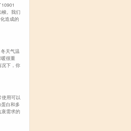
0901
如梭。我们
变化造成的
。冬天气温
保暖很重
情况下，你
常使用可以
力蛋白和多
抗衰需求的