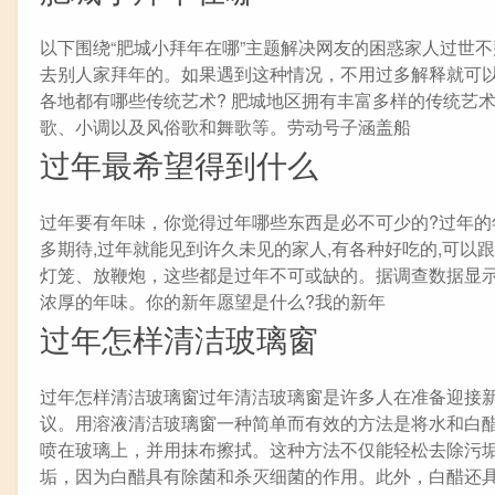
以下围绕“肥城小拜年在哪”主题解决网友的困惑家人过世
去别人家拜年的。如果遇到这种情况，不用过多解释就可
各地都有哪些传统艺术? 肥城地区拥有丰富多样的传统艺
歌、小调以及风俗歌和舞歌等。劳动号子涵盖船
过年最希望得到什么
过年要有年味，你觉得过年哪些东西是必不可少的?过年的
多期待,过年就能见到许久未见的家人,有各种好吃的,可以
灯笼、放鞭炮，这些都是过年不可或缺的。据调查数据显
浓厚的年味。你的新年愿望是什么?我的新年
过年怎样清洁玻璃窗
过年怎样清洁玻璃窗过年清洁玻璃窗是许多人在准备迎接
议。用溶液清洁玻璃窗一种简单而有效的方法是将水和白
喷在玻璃上，并用抹布擦拭。这种方法不仅能轻松去除污
垢，因为白醋具有除菌和杀灭细菌的作用。此外，白醋还