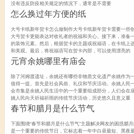
没有违反防疫相关规定的情况下，通常是不需要
怎么换过年方便的纸
大号卡纸新年贺卡怎么做制作大号卡纸新年贺卡需要一些
大号贺卡更能表达对收礼者的祝福和关心。接下来，准备
的装饰元素。然后，根据贺卡的主题或祝福语，在卡纸上
和美观。最后，将祝福语写在贺卡内部，可以使用漂亮的
元宵余姚哪里有庙会
除了河姆渡遗址，余姚还有哪些非物质文化遗产余姚作为
值得一提。首先是社会风俗、礼仪和节庆活动。余姚人民
会市集是余姚人民生活中的一个重要组成部分，人们会在
姚人民向天祈福祈雨的传统节庆活动，历史悠久且意义重
春节和腊月是什么节气
下面围绕“春节和腊月是什么节气”主题解决网友的困惑腊月
是一个重要的传统节日，它标志着一年中白昼最短、黑夜