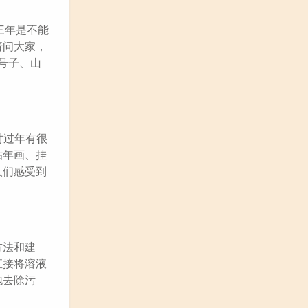
三年是不能
请问大家，
号子、山
对过年有很
贴年画、挂
人们感受到
方法和建
直接将溶液
地去除污