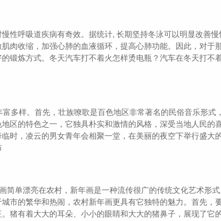
慢性呼吸道疾病有奇效。据统计, 长期坚持冬泳可以明显改善慢
激肌肉收缩，加强心肺的血液循环，提高心肺功能。因此，对于
好的锻炼方式。冬天汽车打不着火怎样烫电瓶？汽车在冬天打不
丰富多样。首先，壮族嘹歌是百色地区非常著名的民俗音乐形式
色地区的特色之一，它独具朴实和激情的风格，深受当地人民的
降临时，凌云的男女青年会相聚一堂，在美丽的夜空下举行盛大
布
年画简单漂亮在农村，新年画是一种流传很广的传统文化艺术形式
于城市的繁华和热闹，农村新年画更具有它独特的魅力。首先，
征。猪有着大大的耳朵、小小的眼睛和大大的猪鼻子，展现了它