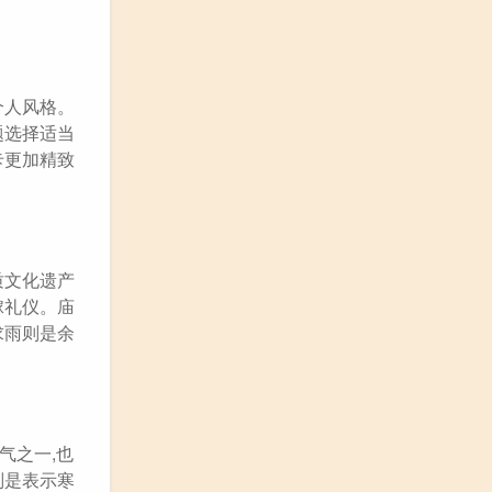
个人风格。
题选择适当
卡更加精致
质文化遗产
嫁礼仪。庙
求雨则是余
气之一,也
则是表示寒