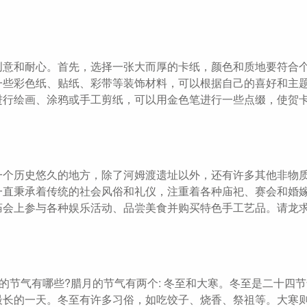
创意和耐心。首先，选择一张大而厚的卡纸，颜色和质地要符合
一些彩色纸、贴纸、彩带等装饰材料，可以根据自己的喜好和主
进行绘画、涂鸦或手工剪纸，可以用金色笔进行一些点缀，使贺
一个历史悠久的地方，除了河姆渡遗址以外，还有许多其他非物
一直秉承着传统的社会风俗和礼仪，注重着各种庙祀、赛会和婚
庙会上参与各种娱乐活动、品尝美食并购买特色手工艺品。请龙
的节气有哪些?腊月的节气有两个: 冬至和大寒。冬至是二十四节
最长的一天。冬至有许多习俗，如吃饺子、烧香、祭祖等。大寒