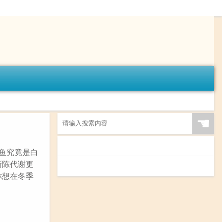
☚
鱼究竟是白
新陈代谢更
你想在冬季