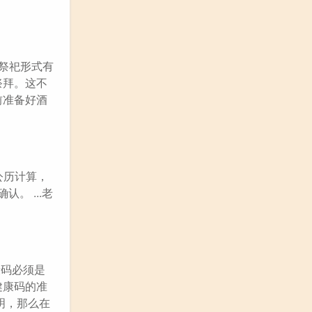
祭祀形式有
祭拜。这不
前准备好酒
公历计算，
。 ...老
康码必须是
健康码的准
明，那么在