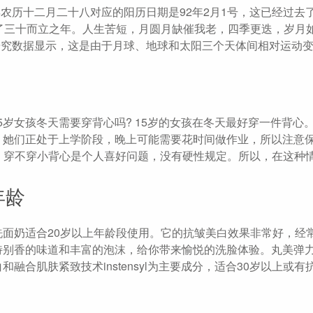
农历十二月二十八对应的阳历日期是92年2月1号，这已经过去了1
了三十而立之年。人生苦短，月圆月缺催我老，四季更迭，岁月
据研究数据显示，这是由于月球、地球和太阳三个天体间相对运动
5岁女孩冬天需要穿背心吗? 15岁的女孩在冬天最好穿一件背心
，她们正处于上学阶段，晚上可能需要花时间做作业，所以注意
说，穿不穿小背心是个人喜好问题，没有硬性规定。所以，在这种
年龄
面奶适合20岁以上年龄段使用。它的抗皱美白效果非常好，经
特别香的味道和丰富的泡沫，给你带来愉悦的洗脸体验。丸美弹
合肌肤紧致技术instensyl为主要成分，适合30岁以上或有