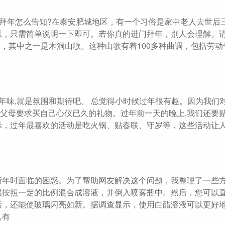
不拜年怎么告知?在泰安肥城地区，有一个习俗是家中老人去世后
以，只需简单说明一下即可。若你真的进门拜年，别人会理解。
术，其中之一是木洞山歌。这种山歌有着100多种曲调，包括劳动
年味,就是氛围和期待吧。 总觉得小时候过年很有趣。因为我们
跟父母要求买自己心仪已久的礼物。过年前一天的晚上,我们还要
示，过年最喜欢的活动是吃火锅、贴春联、守岁等，这些活动让
新年时面临的困惑。为了帮助网友解决这个问题，我整理了一些
醋按照一定的比例混合成溶液，并倒入喷雾瓶中。然后，您可以
垢，还能使玻璃闪亮如新。据调查显示，使用白醋溶液可以更好
具有