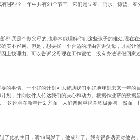
气有哪些？一年中共有24个节气，它们是立春、雨水、惊蛰、春
请! 我是个做父母的,也非常能理解你们这些孩子的难处,现在
趟家确实不容易。但是，想要找一个合适的理由告诉父母，才能让
原因上找理由。可以告诉父母现在工作很忙，没有办法请假回家
重要的事情。一个好的计划可以帮助我们更好地规划未来一年的
和计划，并向收件人传达我们的决心和动力。根据作业帮的数据
年计划。这说明在新年计划方面，人们普遍重视并积极参与。然而，
月过了他的生日，满18周岁了，他成年了。我有很多话要对他说