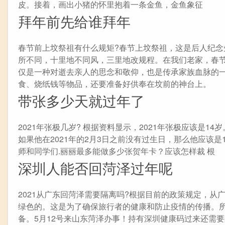
皮。接着，画出小猪的怀里抱着一条金鱼，金鱼象征
拜年前先给谁拜年
春节前上坟祭祖有什么规矩?春节上坟祭祖，这是后人纪
所不同，十里地不同风，三里地改规程。在我们老家，春
仅是一种对逝去亲人的思念和敬仰，也是传承家族血脉的
食、烧纸钱等物品，还要准备好供奉在坟前的神台上。
带张多少天就过年了
2021年张极几岁? 根据资料显示，2021年张极应该是1
如果他在2021年的2月3日之前没有过生日，那么他应该是
师和同学们.丽丽最多能做多少张贺年卡？应该怎样裁 根
深圳人能否回菏泽过年呢
2021从广东回菏泽需要隔离吗?根据目前的政策规定，
绿色的。这是为了确保旅行者的健康和防止疫情的传播。
备。5月12号来山东菏泽办事！持有深圳健康码过来还需