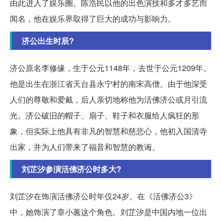
由此进入了娱乐圈。陈浩民以他的出色演技和多才多艺而
闻名，他在娱乐界取得了巨大的成功与影响力。
济公出生时辰?
济公原名李修缘，生于公元1148年，去世于公元1209年。
他是出生在浙江省天台县永宁村的南宋高僧。由于他深受
人们的尊敬和爱戴，后人亲切地称他为活佛济公或月引流
光。济公破旧的帽子、扇子、鞋子和衣服给人疯狂的形
象，但实际上他具有非凡的智慧和慈悲心，他初入国清寺
出家，并为人们带来了福音和智慧的教诲。
刘芷汐参演活佛济公时多大?
刘芷汐在饰演活佛济公时年仅24岁。在《活佛济公3》
中，她饰演了章小蕙这个角色。刘芷汐是中国内地一位出