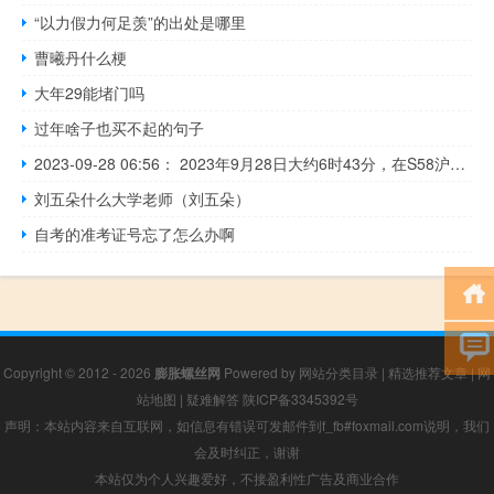
“以力假力何足羡”的出处是哪里
曹曦丹什么梗
大年29能堵门吗
过年啥子也买不起的句子
2023-09-28 06:56： 2023年9月28日大约6时43分，在S58沪常高速苏州段由上海往常州方向76K过天池山收费站2公里附近发生1起事故，现场车多缓行，事故正在处理中。 ​​​
刘五朵什么大学老师（刘五朵）
自考的准考证号忘了怎么办啊
Copyright © 2012 - 2026
膨胀螺丝网
Powered by
网站分类目录
|
精选推荐文章
|
网
站地图
|
疑难解答
陕ICP备3345392号
声明：本站内容来自互联网，如信息有错误可发邮件到f_fb#foxmail.com说明，我们
会及时纠正，谢谢
本站仅为个人兴趣爱好，不接盈利性广告及商业合作