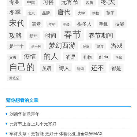
冬天
习俗
元宵节
专业
中国
农历
唐代
冬季
品牌
孩子
北京
大学
学校
宋代
很多人
寓意
手机
技能
年初
年龄
春节
攻略
春节期间
时间
新年
梦幻西游
游戏
是一个
是一种
汤圆
温度
的人
疫情
的是
红包
礼物
父母
考试
自己的
还不
诗人
都是
英语
诗词
黄庭坚
猜你想看的文章
刘德华创意拜年
元宵节上香上几个元宵好
车评头条：更智能 更好开 体验比亚迪全新宋MAX