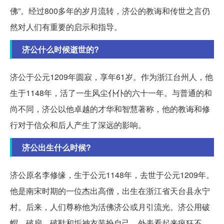
佛”。经过800多年的岁月流转，济公的教诲和传世之言仍
然对人们有重要的启示和指导。
济公什么时候逝世的?
济公于公元1209年圆寂，享年61岁。作为浙江台州人，他
生于1148年，活了一生风尘仆仆的六十一年。与普通的和
尚不同，济公以他卓越的才华和智慧著称，他的教诲和修
行对于信众和后人产生了深远的影响。
济公出生什么时候?
济公原名李修缘，生于公元1148年，去世于公元1209年。
他是南宋时期的一位杰出高僧，出生在浙江省天台县永宁
村。后来，人们尊称他为活佛济公或月引流光。济公用破
帽、破扇、破鞋和垢衲衣装扮自己，外表看起来疯狂不