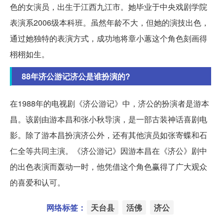
色的女演员，出生于江西九江市。她毕业于中央戏剧学院
表演系2006级本科班。虽然年龄不大，但她的演技出色，
通过她独特的表演方式，成功地将章小蕙这个角色刻画得
栩栩如生。
88年济公游记济公是谁扮演的?
在1988年的电视剧《济公游记》中，济公的扮演者是游本
昌。该剧由游本昌和张小秋导演，是一部古装神话喜剧电
影。除了游本昌扮演济公外，还有其他演员如张寄蝶和石
仁全等共同主演。《济公游记》因游本昌在《济公》剧中
的出色表演而轰动一时，他凭借这个角色赢得了广大观众
的喜爱和认可。
网络标签：
天台县
活佛
济公