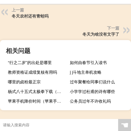
上一篇
冬天农村还有青蛙吗
下一篇
冬天为啥没有文字了
相关问题
“行之二岁”的出处是哪里
如何由春节引入读书
教师资格证成绩复核有用吗
j j斗地主单机攻略
哪里的卤粉最正宗
过年聚餐给同事们说什么
杨式八十五式太极拳下载（四十式杨氏太极拳mp3百度云）
小学学过杜甫的诗有哪些
苹果手机降价时间（苹果手机降价）
公务员过年不许收礼吗
☚