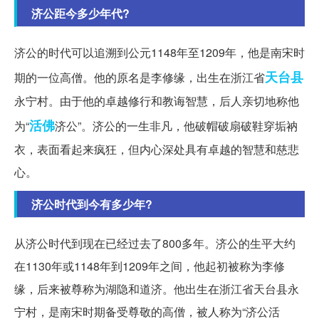
济公距今多少年代?
济公的时代可以追溯到公元1148年至1209年，他是南宋时
天台县
期的一位高僧。他的原名是李修缘，出生在浙江省
永宁村。由于他的卓越修行和教诲智慧，后人亲切地称他
活佛
为“
济公”。济公的一生非凡，他破帽破扇破鞋穿垢衲
衣，表面看起来疯狂，但内心深处具有卓越的智慧和慈悲
心。
济公时代到今有多少年?
从济公时代到现在已经过去了800多年。济公的生平大约
在1130年或1148年到1209年之间，他起初被称为李修
缘，后来被尊称为湖隐和道济。他出生在浙江省天台县永
宁村，是南宋时期备受尊敬的高僧，被人称为“济公活