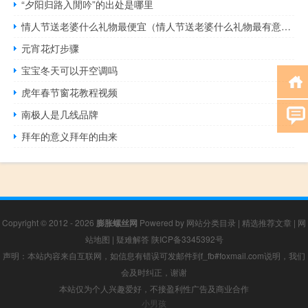
“夕阳归路入閒吟”的出处是哪里
情人节送老婆什么礼物最便宜（情人节送老婆什么礼物最有意义）
元宵花灯步骤
宝宝冬天可以开空调吗
虎年春节窗花教程视频
南极人是几线品牌
拜年的意义拜年的由来
Copyright © 2012 - 2026
膨胀螺丝网
Powered by
网站分类目录
|
精选推荐文章
|
网
站地图
|
疑难解答
陕ICP备3345392号
声明：本站内容来自互联网，如信息有错误可发邮件到f_fb#foxmail.com说明，我们
会及时纠正，谢谢
本站仅为个人兴趣爱好，不接盈利性广告及商业合作
小男孩