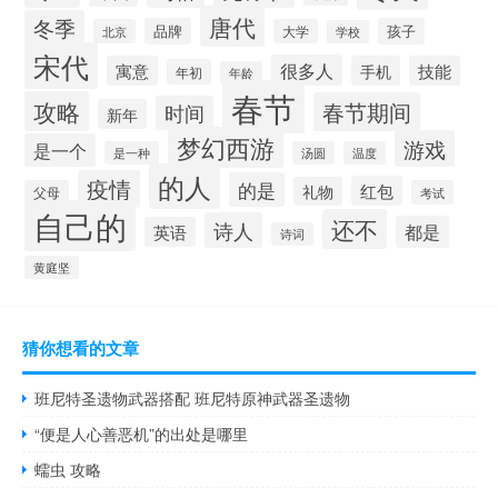
唐代
冬季
品牌
孩子
北京
大学
学校
宋代
很多人
寓意
手机
技能
年初
年龄
春节
攻略
春节期间
时间
新年
梦幻西游
游戏
是一个
是一种
汤圆
温度
的人
疫情
的是
红包
礼物
父母
考试
自己的
还不
诗人
都是
英语
诗词
黄庭坚
猜你想看的文章
班尼特圣遗物武器搭配 班尼特原神武器圣遗物
“便是人心善恶机”的出处是哪里
蠕虫 攻略