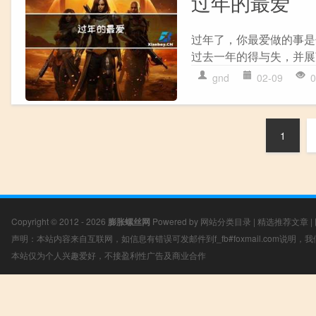
过年的最爱
过年了，你最爱做的事是
过去一年的得与失，并展
gnd
02-09
0
1
Copyright © 2012 - 2026
膨胀螺丝网
Powered by
网站分类目录
|
精选推荐文章
|
声明：本站内容来自互联网，如信息有错误可发邮件到f_fb#foxmail.com说明
本站仅为个人兴趣爱好，不接盈利性广告及商业合作