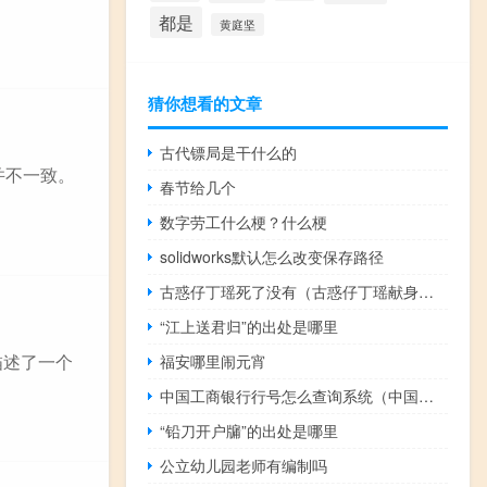
都是
黄庭坚
猜你想看的文章
古代镖局是干什么的
并不一致。
春节给几个
数字劳工什么梗？什么梗
solidworks默认怎么改变保存路径
古惑仔丁瑶死了没有（古惑仔丁瑶献身未删减）
“江上送君归”的出处是哪里
描述了一个
福安哪里闹元宵
中国工商银行行号怎么查询系统（中国工商银行银行行号查询）
“铅刀开户牖”的出处是哪里
公立幼儿园老师有编制吗