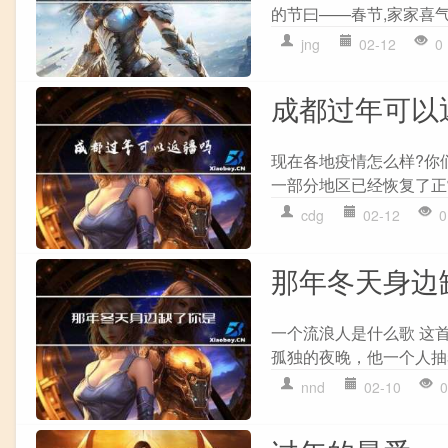
的节曰——春节,家家喜气洋
jng
02-12
0
成都过年可以
现在各地疫情怎么样?你
一部分地区已经恢复了正
cdg
02-12
0
那年冬天身边
一个流浪人是什么歌 这
孤独的夜晚，他一个人抽
nnd
02-10
0