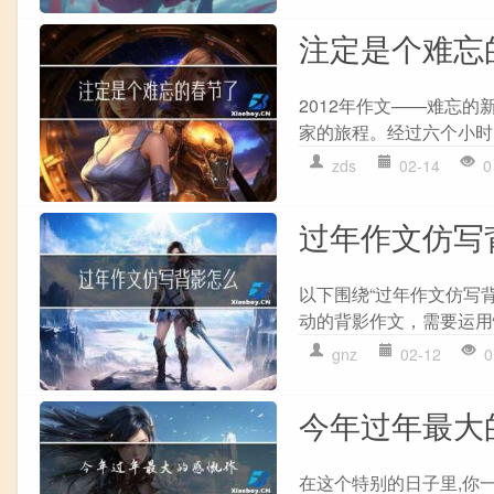
注定是个难忘
2012年作文——难忘
家的旅程。经过六个小时
zds
02-14
0
过年作文仿写
以下围绕“过年作文仿写
动的背影作文，需要运用
gnz
02-12
0
今年过年最大
在这个特别的日子里,你一