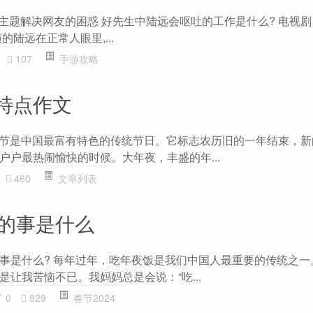
”主题解决网友的困惑 好先生中陆远会呕吐的工作是什么? 电视
陆远在正常人眼里,...
107
手游攻略
特点作文
 春节是中国最富有特色的传统节日。它标志农历旧的一年结束，
户户最热闹愉快的时候。大年夜，丰盛的年...
460
文章列表
烦的事是什么
事是什么? 每年过年，吃年夜饭是我们中国人最重要的传统之一
让我苦恼不已。我妈妈总是会说：“吃...
0
829
春节2024