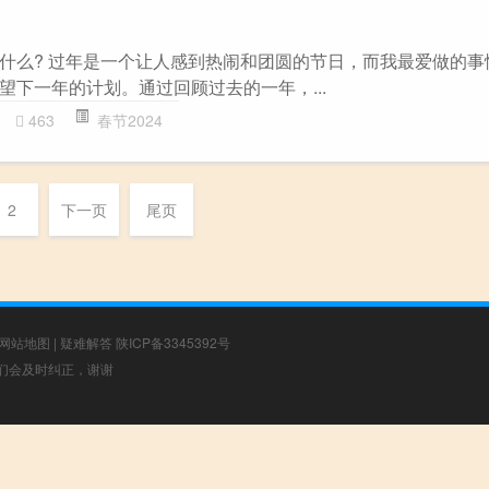
什么? 过年是一个让人感到热闹和团圆的节日，而我最爱做的事
望下一年的计划。通过回顾过去的一年，...
463
春节2024
2
下一页
尾页
网站地图
|
疑难解答
陕ICP备3345392号
，我们会及时纠正，谢谢