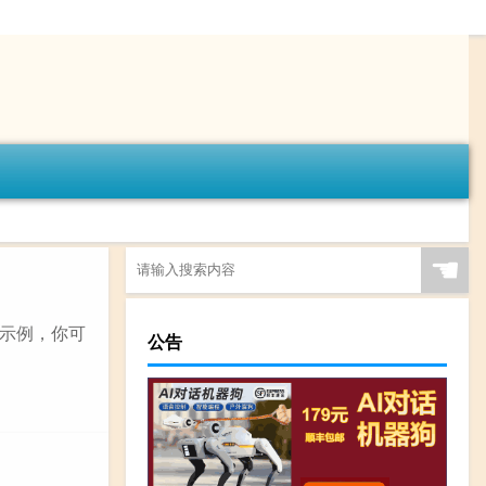
☚
示例，你可
公告