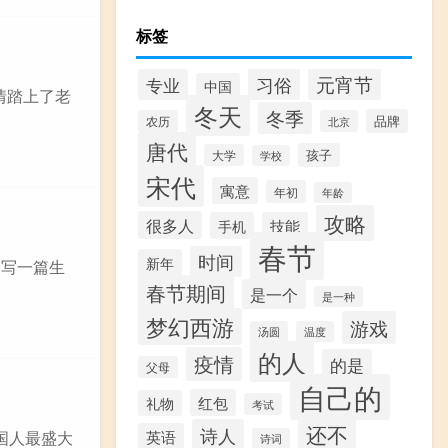
标签
习俗
元宵节
专业
中国
情踏上了老
冬天
冬季
品牌
农历
北京
唐代
孩子
大学
学校
宋代
寓意
年初
年龄
攻略
很多人
手机
技能
春节
时间
新年
 写一篇生
春节期间
是一个
是一种
梦幻西游
游戏
汤圆
温度
的人
疫情
的是
父母
自己的
红包
礼物
考试
还不
诗人
英语
中国人最盛大
诗词