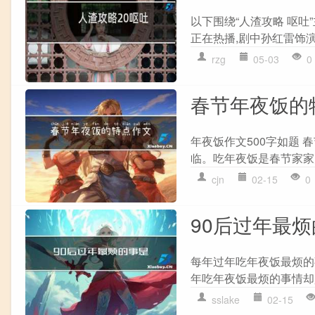
以下围绕“人渣攻略 呕吐
正在热播,剧中孙红雷饰演的
rzg
05-03
0
春节年夜饭的
年夜饭作文500字如题
临。吃年夜饭是春节家家
cjn
02-15
0
90后过年最
每年过年吃年夜饭最烦的
年吃年夜饭最烦的事情却是
sslake
02-15