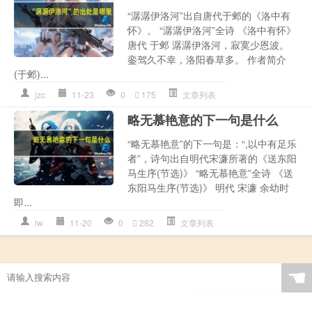
“潺潺伊洛河”出自唐代于邺的《洛中有
怀》。 “潺潺伊洛河”全诗 《洛中有怀》
唐代 于邺 潺潺伊洛河，寂寞少恩波。
銮驾久不幸，洛阳春草多。 作者简介
(于邺)...
jzc
11-23
0
175
文章列表
略无慕艳意的下一句是什么
“略无慕艳意”的下一句是：“,以中有足乐
者”，诗句出自明代宋濂所著的《送东阳
马生序(节选)》 “略无慕艳意”全诗 《送
东阳马生序(节选)》 明代 宋濂 余幼时
即...
lw
11-20
0
282
文章列表
☚