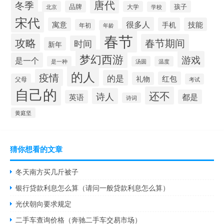
唐代
冬季
品牌
孩子
北京
大学
学校
宋代
很多人
寓意
手机
技能
年初
年龄
春节
攻略
春节期间
时间
新年
梦幻西游
游戏
是一个
是一种
汤圆
温度
的人
疫情
的是
红包
礼物
父母
考试
自己的
还不
诗人
都是
英语
诗词
黄庭坚
猜你想看的文章
冬天南方买几斤被子
银行贷款利息怎么算（请问一般贷款利息怎么算）
光伏朝向要求规定
二手车查询价格（奔驰二手车交易市场）