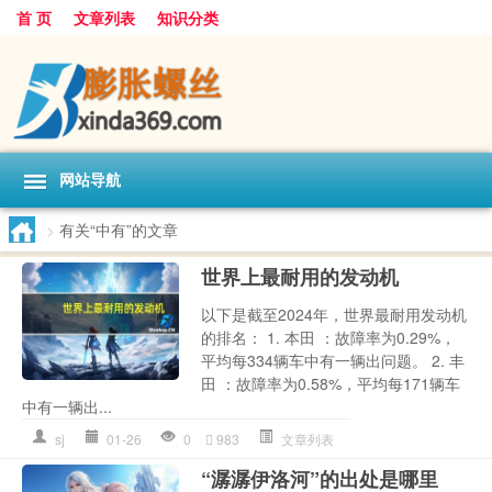
首 页
文章列表
知识分类
网站导航
>
有关“中有”的文章
世界上最耐用的发动机
以下是截至2024年，世界最耐用发动机
的排名： 1. 本田 ：故障率为0.29%，
平均每334辆车中有一辆出问题。 2. 丰
田 ：故障率为0.58%，平均每171辆车
中有一辆出...
sj
01-26
0
983
文章列表
“潺潺伊洛河”的出处是哪里