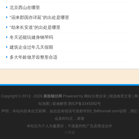
北京西山在哪里
“诏来郡国亦详延”的出处是哪里
“劫来长安道”的出处是哪里
冬天还能玩健身钢琴吗
建筑企业过年几天假期
多大年龄做牙齿整形合适
Copyright © 2012 - 2026
膨胀螺丝网
Powered by
网站分类目录
|
精选推荐文章
|
网
站地图
|
疑难解答
陕ICP备3345392号
声明：本站内容来自互联网，如信息有错误可发邮件到f_fb#foxmail.com说明，我们
会及时纠正，谢谢
本站仅为个人兴趣爱好，不接盈利性广告及商业合作
小男孩