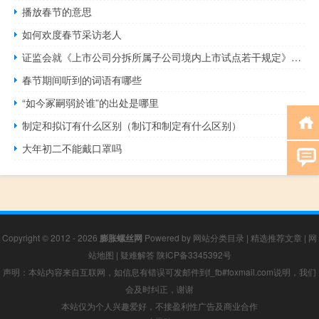
播放春节的意思
如何欢度春节采访老人
证监会就《上市公司分拆所属子公司境内上市试点若干规定》征求意见
春节期间听到的词语有哪些
“如今冢嗣弱於谁”的出处是哪里
制定和拟订有什么区别（制订和制定有什么区别）
大年初二不能戴口罩吗
Copyright © 2012 - 2026
膨胀螺丝网
Powered by
网站分类目录
|
精选推荐文章
|
网
站地图
|
疑难解答
陕ICP备3345392号
声明：本站内容来自互联网，如信息有错误可发邮件到f_fb#foxmail.com说明，我们
会及时纠正，谢谢
本站仅为个人兴趣爱好，不接盈利性广告及商业合作