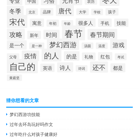
习俗
元宵节
专业
中国
农历
唐代
冬季
品牌
孩子
北京
大学
学校
宋代
很多人
寓意
手机
技能
年初
年龄
春节
攻略
春节期间
时间
新年
梦幻西游
游戏
是一个
是一种
汤圆
温度
的人
疫情
的是
红包
礼物
父母
考试
自己的
还不
诗人
都是
英语
诗词
黄庭坚
猜你想看的文章
梦幻西游功技能
过年去环岛玩好吗作文
过年吃什么对孩子健康好