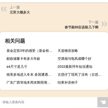
上一篇
元宵大概多大
下一篇
春节敲钟应该敲几下啊
相关问题
基金定投3年的感受（基金裕阳）
天道物语攻略
邮政储蓄卡有多大年龄
空调扇与电风扇哪个好
a4尺寸是几寸
2022最新拜年短信通知
南美多地进入冬末 多国遭遇反常高温
古惑仔丁瑶死了没有（古惑仔丁瑶献身未删减）
广东广西等地本周末降雨增强局地有大暴雨 中东部气温持续偏暖
结果补语例子
☚