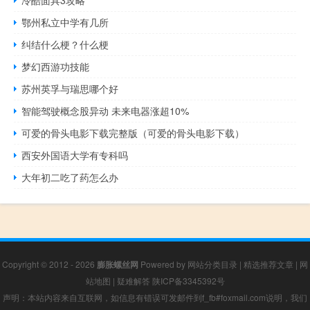
鄂州私立中学有几所
纠结什么梗？什么梗
梦幻西游功技能
苏州英孚与瑞思哪个好
智能驾驶概念股异动 未来电器涨超10%
可爱的骨头电影下载完整版（可爱的骨头电影下载）
西安外国语大学有专科吗
大年初二吃了药怎么办
Copyright © 2012 - 2026
膨胀螺丝网
Powered by
网站分类目录
|
精选推荐文章
|
网
站地图
|
疑难解答
陕ICP备3345392号
声明：本站内容来自互联网，如信息有错误可发邮件到f_fb#foxmail.com说明，我们