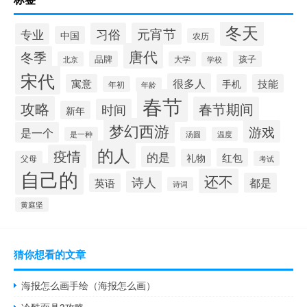
冬天
习俗
元宵节
专业
中国
农历
唐代
冬季
品牌
孩子
北京
大学
学校
宋代
很多人
寓意
手机
技能
年初
年龄
春节
攻略
春节期间
时间
新年
梦幻西游
游戏
是一个
是一种
汤圆
温度
的人
疫情
的是
红包
礼物
父母
考试
自己的
还不
诗人
都是
英语
诗词
黄庭坚
猜你想看的文章
海报怎么画手绘（海报怎么画）
冷酷面具3攻略