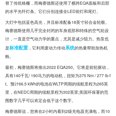
替了传统格栅，而梅赛德斯还使用了横跨EQA面板和后部
的水平光纤灯条。它们分别连接全LED前灯和尾灯。
大灯中包括蓝色高光，并且标准配备18英寸轻合金轮毂。
梅赛德斯使用几乎完全封闭的车身底部和特殊的空气轮设
计，一直是空气动力学的重点，尤其是减少阻力。热泵也
标准配置
系统
是
，它利用废动力传动
的热量帮助加热机
舱。
最初，梅赛德斯将推出2022 EQA250。它将是前轮驱动，
具有140千瓦/ 190马力的电动机，扭矩为375 Nm / 277 lb-f
t。预计66.5 kWh的电池在WLTP周期的续航里程为265英
里，在NEDC周期的续航里程为302英里;美国环保署的范
围数字几乎可以肯定会低于这个数字。
梅赛德斯说，您将在2小时内看到2级充电器充满电，而10