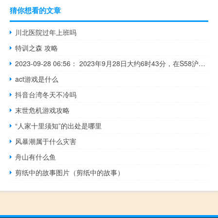
猜你想看的文章
川北医院过年上班吗
特训之森 攻略
2023-09-28 06:56： 2023年9月28日大约6时43分，在S58沪常高速苏州段由上海往常州方向76K过天池山收费站2公里附近发生1起事故，现场车多缓行，事故正在处理中。 ​​​
act游戏是什么
抖音台湾冬天不冷吗
末世危机游戏攻略
“人家十里须知”的出处是哪里
风暴潮属于什么灾害
舟山有什么鱼
剪纸中的故事图片（剪纸中的故事）