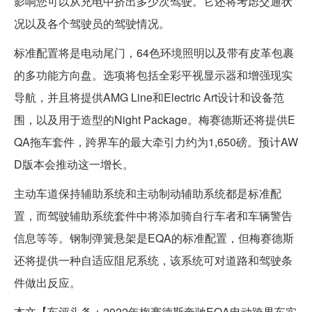
影响您可以从充电中挤出多少次驾驶。它还将考虑交通状
况以及各个驾驶员的驾驶情况。
标准配置将是电动尾门，64色环境照明以及带有皮革包裹
的多功能方向盘。选项将包括全彩平视显示器和增强现实
导航，并且将提供AMG Line和Electric Art设计和设备范
围，以及用于造型的Night Package。梅赛德斯还将提供E
QA拖车套件，跨界车的最大牵引力约为1,650磅。预计AW
D版本会推动这一增长。
主动车道保持辅助系统和主动制动辅助系统都是标准配
置，而驾驶辅助系统套件中将添加骑自行车者和车辆警告
信息等等。钢制弹簧悬架是EQA的标准配置，但梅赛德斯
还将提供一种自适应阻尼系统，该系统可对道路和驾驶条
件做出反应。
本文【车评头条：2022年梅赛德斯奔驰EQA电动跨界车实