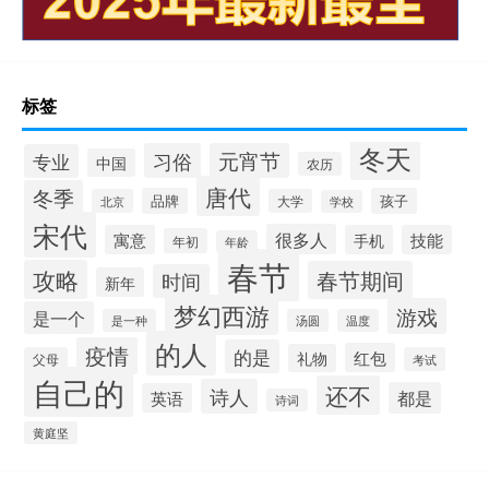
标签
冬天
习俗
元宵节
专业
中国
农历
唐代
冬季
品牌
孩子
北京
大学
学校
宋代
很多人
寓意
手机
技能
年初
年龄
春节
攻略
春节期间
时间
新年
梦幻西游
游戏
是一个
是一种
汤圆
温度
的人
疫情
的是
红包
礼物
父母
考试
自己的
还不
诗人
都是
英语
诗词
黄庭坚