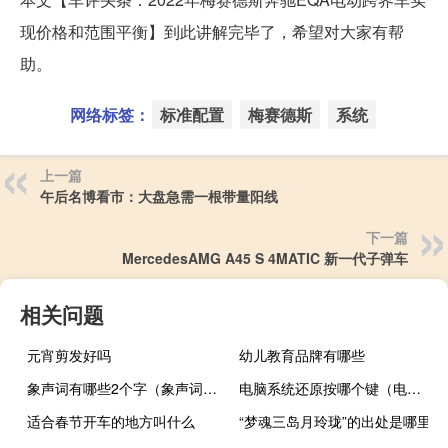
现价格和范围平衡】到此讲解完毕了，希望对大家有帮
助。
网络标签：
标准配置
梅赛德斯
系统
上一篇
午后名博看市：大盘急需一根带量阳线
下一篇
MercedesAMG A45 S 4MATIC 新一代子弹车
相关问题
元宵剪发好吗
幼儿教育品牌有哪些
象声词有哪些2个字（象声词有哪些）
电脑系统还原按哪个键（电脑系统还原）
适合春节开车的地方叫什么
“梦魂三岛月玲珑”的出处是哪里