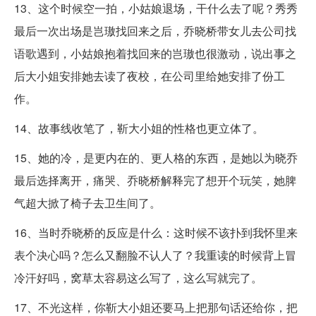
13、这个时候空一拍，小姑娘退场，干什么去了呢？秀秀
最后一次出场是岂璈找回来之后，乔晓桥带女儿去公司找
语歌遇到，小姑娘抱着找回来的岂璈也很激动，说出事之
后大小姐安排她去读了夜校，在公司里给她安排了份工
作。
14、故事线收笔了，靳大小姐的性格也更立体了。
15、她的冷，是更内在的、更人格的东西，是她以为晓乔
最后选择离开，痛哭、乔晓桥解释完了想开个玩笑，她脾
气超大掀了椅子去卫生间了。
16、当时乔晓桥的反应是什么：这时候不该扑到我怀里来
表个决心吗？怎么又翻脸不认人了？我重读的时候背上冒
冷汗好吗，窝草太容易这么写了，这么写就完了。
17、不光这样，你靳大小姐还要马上把那句话还给你，把