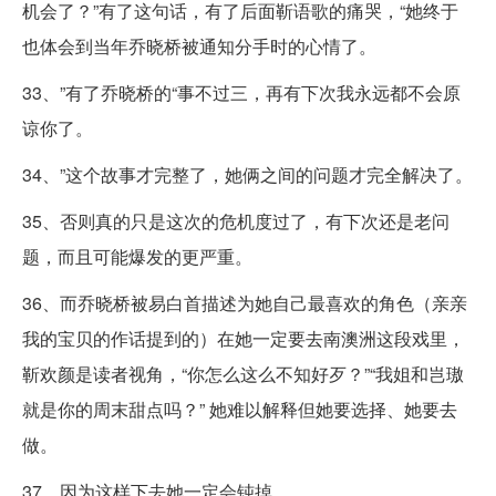
机会了？”有了这句话，有了后面靳语歌的痛哭，“她终于
也体会到当年乔晓桥被通知分手时的心情了。
33、”有了乔晓桥的“事不过三，再有下次我永远都不会原
谅你了。
34、”这个故事才完整了，她俩之间的问题才完全解决了。
35、否则真的只是这次的危机度过了，有下次还是老问
题，而且可能爆发的更严重。
36、而乔晓桥被易白首描述为她自己最喜欢的角色（亲亲
我的宝贝的作话提到的）在她一定要去南澳洲这段戏里，
靳欢颜是读者视角，“你怎么这么不知好歹？”“我姐和岂璈
就是你的周末甜点吗？” 她难以解释但她要选择、她要去
做。
37、因为这样下去她一定会钝掉。