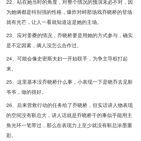
22、站在她当时的角度，对整个情况的预演未必不对，因
为她俩都是特别强的性格，爆炸对峙那场戏乔晓桥的登场
就有光芒，让人一看就知道这是她的主场。
23、应对姜夔的情况，乔晓桥要是用她的方式参与，确实
是不定因素，俩人没怎么合作过。
24、可能会像史密斯夫妇一开始联手，为争主导权打起
来。
25、这里基本没乔晓桥什么事，小表现一下是晓乔去见靳
爷爷，做的很好。
26、后来营救行动的任务给了乔晓桥，但实话讲人物表现
的空间没有靳总大，讲人话就是乔晓桥干的事似乎能用主
角光环一笔带过，那么在表现力上至少就没有靳总浓墨重
彩。