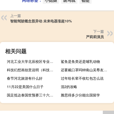
网络标签：
小姑娘
斑马线
都是
上一篇
智能驾驶概念股异动 未来电器涨超10%
下一篇
严莉莉演员
相关问题
河北工业大学北辰校区专业（河北工业大学北辰校区）
鲨鱼是鱼类还是哺乳动物
科技幻想画创意说明（科技幻想画）
还要戴口罩吗钟南山吴尊友张文宏给出建议 钟南山仍需考虑疫苗干预新冠感染
春节河北旅游有什么好
过年给长辈不收红包怎么说
11月22是美国什么日子
混2的攻略
国足抵达泰国世预赛三十六强赛首战想要拿分并不容易 到底什么情况嘞
雅思得多少分能出国留学