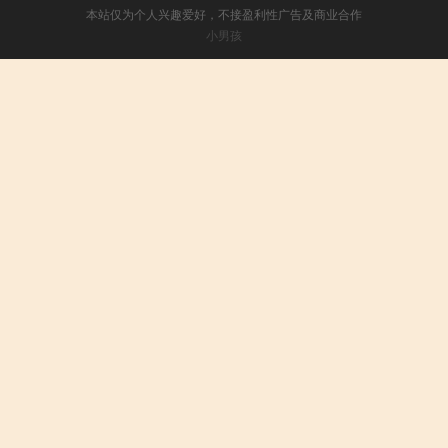
本站仅为个人兴趣爱好，不接盈利性广告及商业合作
小男孩