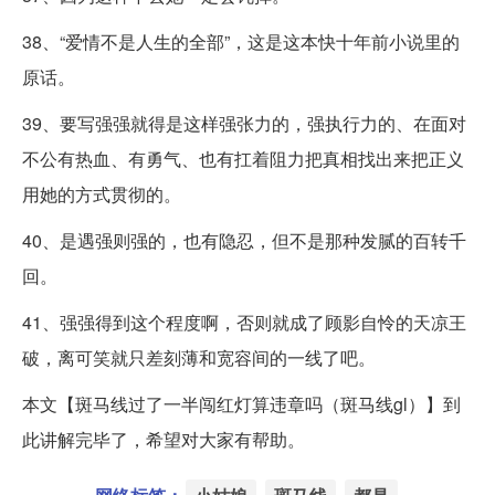
38、“爱情不是人生的全部”，这是这本快十年前小说里的
原话。
39、要写强强就得是这样强张力的，强执行力的、在面对
不公有热血、有勇气、也有扛着阻力把真相找出来把正义
用她的方式贯彻的。
40、是遇强则强的，也有隐忍，但不是那种发腻的百转千
回。
41、强强得到这个程度啊，否则就成了顾影自怜的天凉王
破，离可笑就只差刻薄和宽容间的一线了吧。
本文【斑马线过了一半闯红灯算违章吗（斑马线gl）】到
此讲解完毕了，希望对大家有帮助。