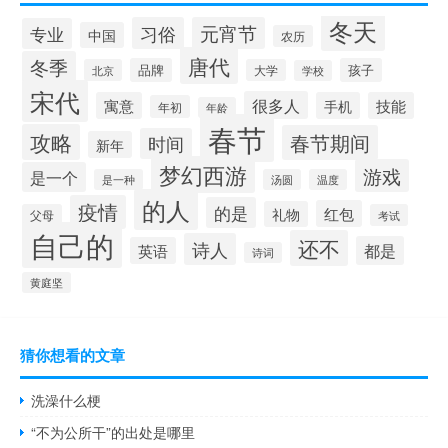
冬天
习俗
元宵节
专业
中国
农历
唐代
冬季
品牌
孩子
北京
大学
学校
宋代
很多人
寓意
手机
技能
年初
年龄
春节
攻略
春节期间
时间
新年
梦幻西游
游戏
是一个
是一种
汤圆
温度
的人
疫情
的是
红包
礼物
父母
考试
自己的
还不
诗人
都是
英语
诗词
黄庭坚
猜你想看的文章
洗澡什么梗
“不为公所干”的出处是哪里