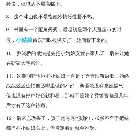
矜贵，但也从不居高临下。
8、这个冰山也不是指她冷情冷性捂不热。
9、书里有一个配角秀秀，最起初是两个人逛超市的时
小姑娘
候，
偷东西吃被保安打，她俩救下来的。
10、乔晓桥的做法是先把小姑娘安置在家几天，后来让她
在靳家大宅帮忙。
11、这期间靳语歌和小姑娘一直是：秀秀怕靳语歌，始终
战战兢兢生怕自己哪里做的不好，靳语歌没有拿她撒气，
但也没有好声好色软和着，那就不是她了乔警官都是几年
后才有了这种待遇。
12、后来岂璈丢了，孩子是秀秀照顾的，虽然不至于把错
都怪在小姑娘头上，但肯定看到就会难受。