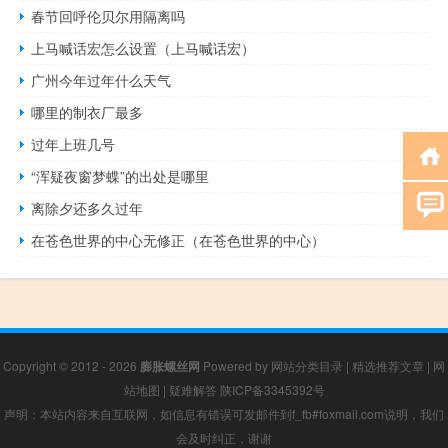
春节回呼伦贝尔用隔离吗
上马喊话宏怎么设置（上马喊话宏）
广州今年过年什么天气
哪里的制衣厂最多
过年上班几号
“浑疑夜窗梦蝶”的出处是哪里
离除夕还多久过年
在苍色世界的中心无修正（在苍色世界的中心）
Copyright © 2012 - 2026
膨胀螺丝网
Powered by
网站分类目录
|
精选推荐文章
|
网
站地图
|
疑难解答
陕ICP备3345392号
声明：本站内容来自互联网，如信息有错误可发邮件到f_fb#foxmail.com说明，我们
会及时纠正，谢谢