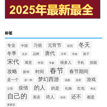
标签
冬天
习俗
元宵节
专业
中国
农历
唐代
冬季
品牌
孩子
北京
大学
学校
宋代
很多人
寓意
手机
技能
年初
年龄
春节
攻略
春节期间
时间
新年
梦幻西游
游戏
是一个
是一种
汤圆
温度
的人
疫情
的是
红包
礼物
父母
考试
自己的
还不
诗人
都是
英语
诗词
黄庭坚