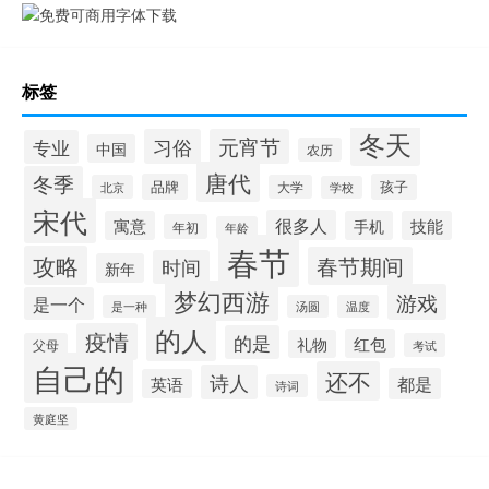
标签
冬天
习俗
元宵节
专业
中国
农历
唐代
冬季
品牌
孩子
北京
大学
学校
宋代
很多人
寓意
手机
技能
年初
年龄
春节
攻略
春节期间
时间
新年
梦幻西游
游戏
是一个
是一种
汤圆
温度
的人
疫情
的是
红包
礼物
父母
考试
自己的
还不
诗人
都是
英语
诗词
黄庭坚