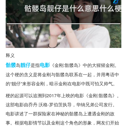
释义
骷髅
靓仔
电影
岛
是指
《金刚:骷髅岛》中的大猩猩金刚。
这个梗的含义是将金刚与骷髅岛联系在一起，并用粤语中
的“靓仔”来形容金刚，暗示金刚在电影中既可怕又帅气。
梗的起源可以追溯到2017年上映的电影《金刚:骷髅岛》。
这部电影由乔丹·沃格-罗伯茨执导，华纳兄弟公司发行。
电影讲述了一群探险家在神秘的骷髅岛上遭遇金刚的故
事。根据电影情节以及金刚这个角色的形象，网友们开始