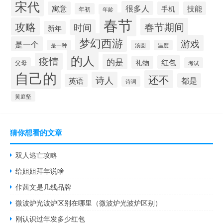
宋代
很多人
寓意
手机
技能
年初
年龄
春节
攻略
春节期间
时间
新年
梦幻西游
游戏
是一个
是一种
汤圆
温度
的人
疫情
的是
红包
礼物
父母
考试
自己的
还不
诗人
都是
英语
诗词
黄庭坚
猜你想看的文章
双人逃亡攻略
给姐姐拜年说啥
佧茜文是几线品牌
微波炉光波炉区别在哪里（微波炉光波炉区别）
刚认识过年发多少红包