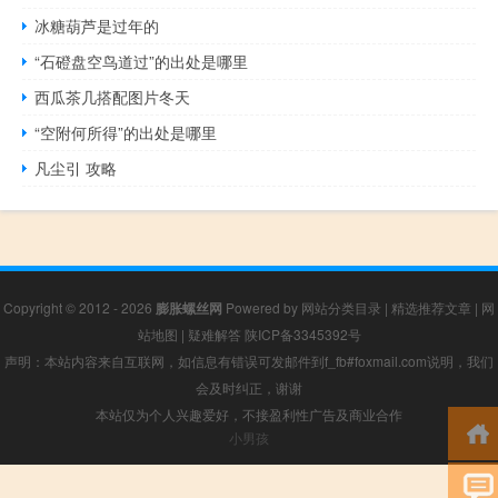
冰糖葫芦是过年的
“石磴盘空鸟道过”的出处是哪里
西瓜茶几搭配图片冬天
“空附何所得”的出处是哪里
凡尘引 攻略
Copyright © 2012 - 2026
膨胀螺丝网
Powered by
网站分类目录
|
精选推荐文章
|
网
站地图
|
疑难解答
陕ICP备3345392号
声明：本站内容来自互联网，如信息有错误可发邮件到f_fb#foxmail.com说明，我们
会及时纠正，谢谢
本站仅为个人兴趣爱好，不接盈利性广告及商业合作
小男孩