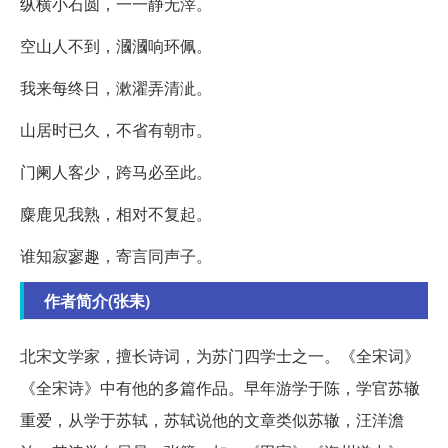
纵横小石圆，一一静无滓。
空山人不到，漍漍响环佩。
我来每终日，漱濯弄清泚。
山居时已久，不省有朝市。
门阑人客少，跨马必至此。
麋鹿见我熟，相对不复起。
谁知寂寥趣，寄言同声子。
作者简介(张耒)
北宋文学家，擅长诗词，为苏门四学士之一。《全宋词》
《全宋诗》中有他的多篇作品。早年游学于陈，学官苏辙
重爱，从学于苏轼，苏轼说他的文章类似苏辙，汪洋澹