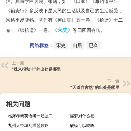
泊。其诗学白居易、张籍，如：《田家》《海州道中》
《输麦行》多反映下层人民的生活以及自己的生活感受，
风格平易晓畅。著作有《柯山集》五十卷、《拾遗》十二
宋史
卷、《续拾遗》一卷。《
》卷四四四有传。
网络标签：
宋史
山居
已久
上一篇
“珠米报秋丰”的出处是哪里
下一篇
“天道自古然”的出处是哪里
相关问题
临床考研英语考一还是二
淫梦厨什么梗
九州天空城乱世盟攻略
酸模可以吃吗