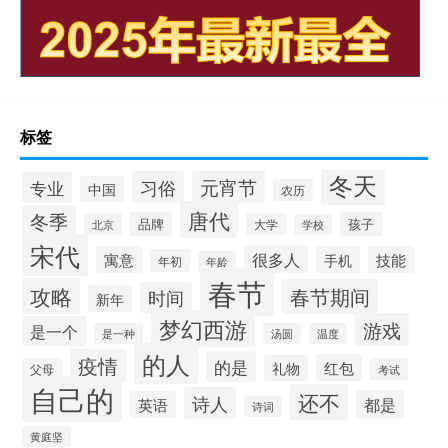
标签
冬天
习俗
元宵节
专业
中国
农历
唐代
冬季
品牌
孩子
北京
大学
学校
宋代
很多人
寓意
手机
技能
年初
年龄
春节
攻略
春节期间
时间
新年
梦幻西游
游戏
是一个
是一种
汤圆
温度
的人
疫情
的是
红包
礼物
父母
考试
自己的
还不
诗人
都是
英语
诗词
黄庭坚