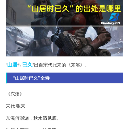
山居
已久
“
时
”出自宋代张耒的《东溪》。
“山居时已久”全诗
《东溪》
宋代 张耒
东溪何潺潺，秋水清见底。