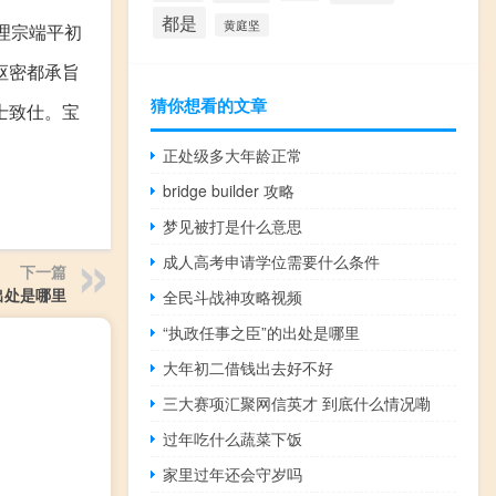
都是
黄庭坚
理宗端平初
枢密都承旨
猜你想看的文章
士致仕。宝
正处级多大年龄正常
bridge builder 攻略
梦见被打是什么意思
成人高考申请学位需要什么条件
下一篇
出处是哪里
全民斗战神攻略视频
“执政任事之臣”的出处是哪里
大年初二借钱出去好不好
三大赛项汇聚网信英才 到底什么情况嘞
过年吃什么蔬菜下饭
家里过年还会守岁吗