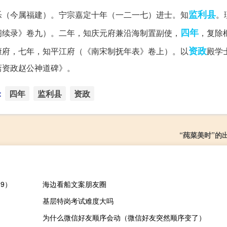
监利县
乐（今属福建）。宁宗嘉定十年（一二一七）进士。知
。
四年
阁续录》卷九）。二年，知庆元府兼沿海制置副使，
，复除
资政
康府，七年，知平江府（《南宋制抚年表》卷上）。以
殿学
斋资政赵公神道碑》。
：
四年
监利县
资政
“莼菜美时”的
9）
海边看船文案朋友圈
基层特岗考试难度大吗
为什么微信好友顺序会动（微信好友突然顺序变了）