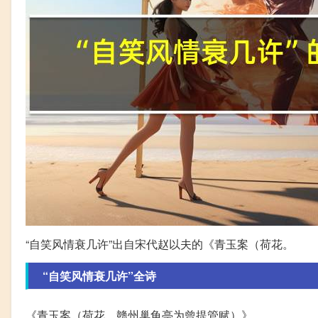
“自笑风情衰几许”出自宋代赵以夫的《青玉案（荷花。
“自笑风情衰几许”全诗
《青玉案（荷花，赣州巢龟亭为曾提管赋）》