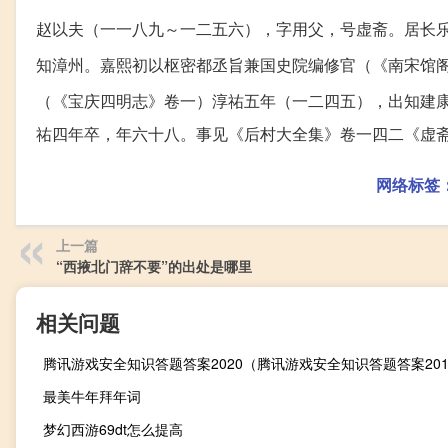
赵以夫（一一八九～一二五六），字用父，号虚斋。居长
知漳州。嘉熙初以枢密都丞旨兼国史院编修官（《南宋馆
（《宝庆四明志》卷一）淳祐五年（一二四五），出知建
祐四年卒，年六十八。事见《后村大全集》卷一四二《虚
网络标签
上一篇
“西掖北门辞不要”的出处是哪里
相关问题
腾讯游戏安全知识答题答案2020（腾讯游戏安全知识答题答案201
最美牛年拜年词
梦幻西游69dt怎么提高