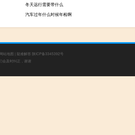
冬天远行需要带什么
汽车过年什么时候年检啊
网站地图
|
疑难解答
陕ICP备3345392号
，我们会及时纠正，谢谢