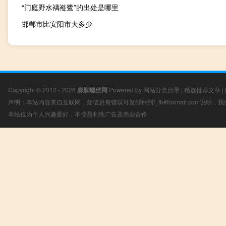
“门庭野水褵褷鹭”的出处是哪里
邯郸市比安阳市大多少
Copyright © 2012 - 2026
膨胀螺丝网
Powered by
网站分类目录
|
精选推荐文章
|
声明：本站内容来自互联网，如信息有错误可发邮件到f_fb#foxmail.com说明
本站仅为个人兴趣爱好，不接盈利性广告及商业合作