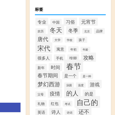
标签
习俗
元宵节
专业
中国
冬天
冬季
品牌
农历
北京
唐代
孩子
大学
学校
宋代
寓意
年初
年龄
攻略
很多人
手机
技能
春节
时间
新年
春节期间
是一个
是一种
梦幻西游
游戏
汤圆
温度
的人
疫情
的是
父母
自己的
红包
礼物
考试
还不
诗人
英语
诗词