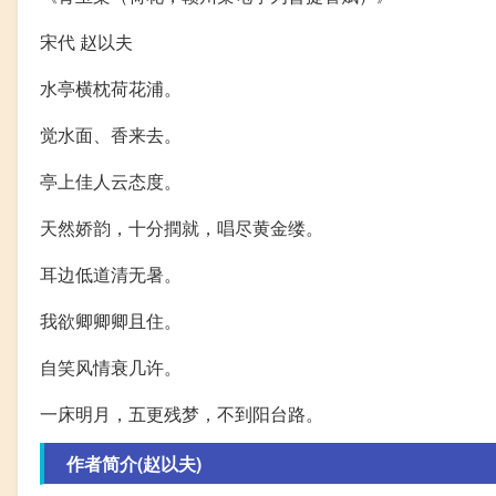
宋代 赵以夫
水亭横枕荷花浦。
觉水面、香来去。
亭上佳人云态度。
天然娇韵，十分撋就，唱尽黄金缕。
耳边低道清无暑。
我欲卿卿卿且住。
自笑风情衰几许。
一床明月，五更残梦，不到阳台路。
作者简介(赵以夫)