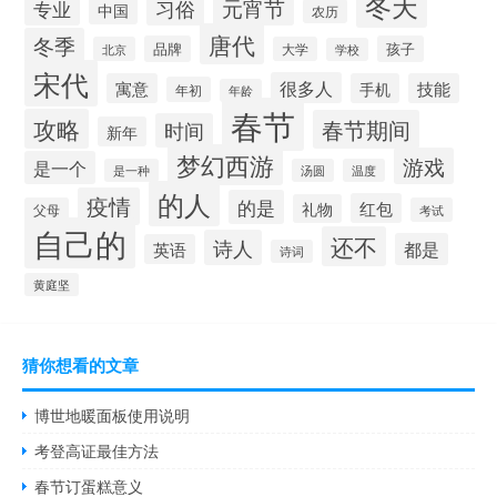
冬天
习俗
元宵节
专业
中国
农历
唐代
冬季
品牌
孩子
北京
大学
学校
宋代
很多人
寓意
手机
技能
年初
年龄
春节
攻略
春节期间
时间
新年
梦幻西游
游戏
是一个
是一种
汤圆
温度
的人
疫情
的是
红包
礼物
父母
考试
自己的
还不
诗人
都是
英语
诗词
黄庭坚
猜你想看的文章
博世地暖面板使用说明
考登高证最佳方法
春节订蛋糕意义