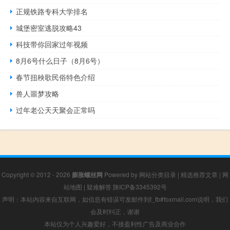
正规铁路专科大学排名
城堡密室逃脱攻略43
科技带你回家过年视频
8月6号什么日子（8月6号）
春节扭秧歌民俗特色介绍
兽人噩梦攻略
过年老公天天聚会正常吗
Copyright © 2012 - 2026
膨胀螺丝网
Powered by
网站分类目录
|
精选推荐文章
|
网
站地图
|
疑难解答
陕ICP备3345392号
声明：本站内容来自互联网，如信息有错误可发邮件到f_fb#foxmail.com说明，我们
会及时纠正，谢谢
本站仅为个人兴趣爱好，不接盈利性广告及商业合作