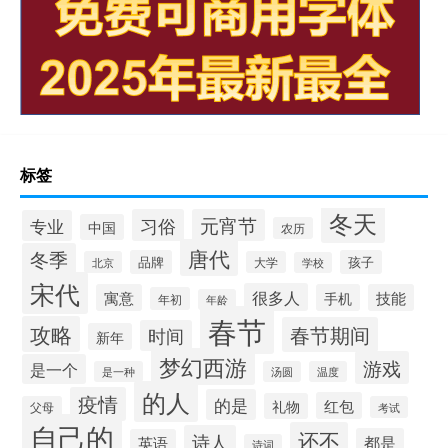
标签
冬天
习俗
元宵节
专业
中国
农历
唐代
冬季
品牌
孩子
北京
大学
学校
宋代
很多人
寓意
手机
技能
年初
年龄
春节
攻略
春节期间
时间
新年
梦幻西游
游戏
是一个
是一种
汤圆
温度
的人
疫情
的是
红包
礼物
父母
考试
自己的
还不
诗人
都是
英语
诗词