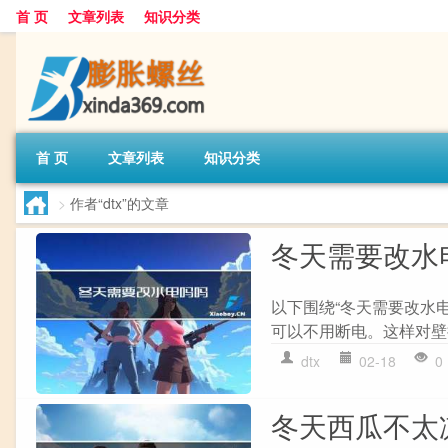
首 页
文章列表
知识分类
首 页
文章列表
知识分类
>
作者“dtx”的文章
冬天需要改水
以下围绕“冬天需要改水电
可以不用断电。这样对壁挂
dtx
02-18
0
冬天西瓜不太