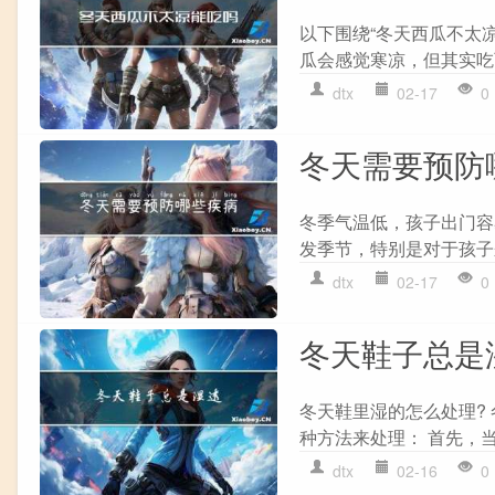
以下围绕“冬天西瓜不太
瓜会感觉寒凉，但其实吃
dtx
02-17
0
冬天需要预防
冬季气温低，孩子出门容
发季节，特别是对于孩子
dtx
02-17
0
冬天鞋子总是
冬天鞋里湿的怎么处理?
种方法来处理： 首先，当
dtx
02-16
0