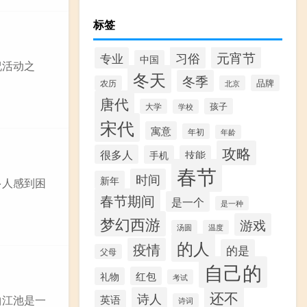
标签
习俗
元宵节
专业
中国
祝活动之
冬天
冬季
品牌
农历
北京
唐代
孩子
大学
学校
宋代
寓意
年初
年龄
攻略
很多人
手机
技能
春节
时间
新年
多人感到困
春节期间
是一个
是一种
梦幻西游
游戏
汤圆
温度
的人
疫情
的是
父母
自己的
红包
礼物
考试
还不
诗人
英语
曲江池是一
诗词