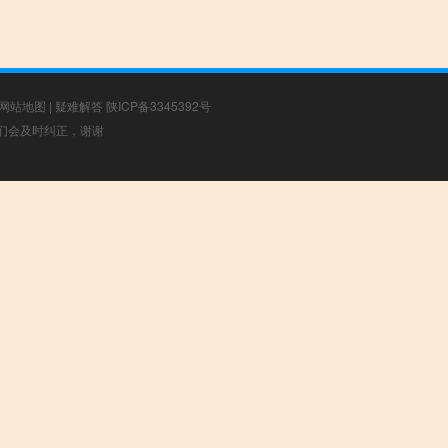
网站地图
|
疑难解答
陕ICP备3345392号
，我们会及时纠正，谢谢