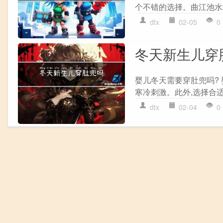
个不错的选择。曲江池水
dtx
02-05
0
冬天新生儿穿
婴儿冬天需要穿肚兜吗?
寒冷刺激。此外,选择合适
dtx
02-04
0