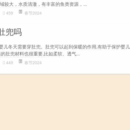
域较大，水质清澈，有丰富的鱼类资源，...
459
春节2024
肚兜吗
 婴儿冬天需要穿肚兜。肚兜可以起到保暖的作用,有助于保护婴
的肚兜材料也很重要,比如柔软、透气...
449
春节2024