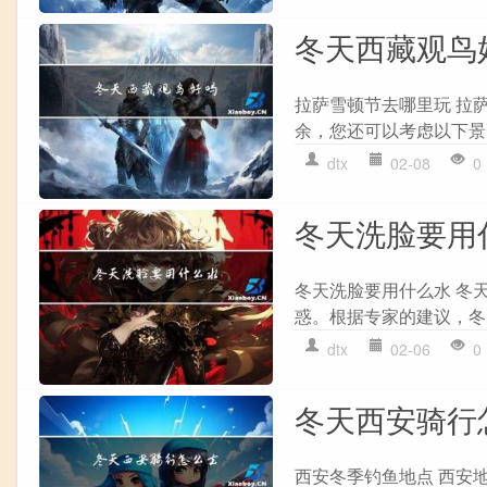
冬天西藏观鸟
拉萨雪顿节去哪里玩 拉
余，您还可以考虑以下景点
dtx
02-08
0
冬天洗脸要用
冬天洗脸要用什么水 冬
惑。根据专家的建议，冬天
dtx
02-06
0
冬天西安骑行
西安冬季钓鱼地点 西安