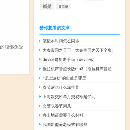
都是
黄庭坚
猜你想看的文章
笔记本时间怎么同步
儿的腹部免受
大秦帝国之天下（大秦帝国之天下全集）
device是狙击手吗（devices）
拖拉机声音超长版mp3（拖拉机声音超长版）
“堤上游勒”的出处是哪里
春节后吃什么凉拌菜
上海数交所单月交易额超亿元
交警队春节周几
办土地证需要什么材料
我国新型养老模式有哪些