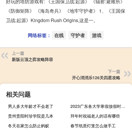
好玩的塔防游戏有: 《王国保卫战:起源》 《辐射:避难所》
《防御矩阵》 《海岛奇兵》 《地牢守护者》 1、《王国保
卫战:起源》Kingdom Rush Origins,这是一。
网络标签：
在线
守护者
游戏
上一篇
新版云顶之弈攻略阵容
下一篇
开心消消乐126关四星攻略
相关问题
男人多大年龄才不会老了
2023广东各大学寒假放假时间什么时间
贵州贵阳时珍学院是几本
拜年时祝福老人的话有哪些
冬天在家怎么防止蚂蚁
春节纸质灯笼怎么做手工