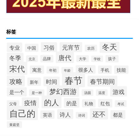
标签
冬天
习俗
元宵节
专业
中国
农历
唐代
冬季
品牌
孩子
北京
大学
学校
宋代
很多人
寓意
手机
技能
年初
年龄
春节
攻略
春节期间
时间
新年
梦幻西游
游戏
是一个
是一种
汤圆
温度
的人
疫情
的是
红包
礼物
父母
考试
自己的
还不
诗人
都是
英语
诗词
黄庭坚