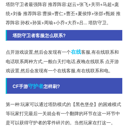
塔防守卫者最强阵容 推荐阵容:赵云+张飞+关羽+马超+庞
统+刘备 推荐阵容:曹操+曹仁+曹丕+夏侯惇+张郃+甄姬 推
荐阵容:孙权+孙策+周瑜+小乔+大乔+吕... 塔防守卫。
塔防守卫者客服怎么联系?
在线
点开游戏设置,然后会发现有一个
客服,有在线联系和
电话联系两种方式,一般白天打电话,夜晚在线联系 点开游
戏设置,然后会发现有一个在线客服,有在线联系和电。
守护者
CF手游
怎样刷?
第一种:玩家可以通过塔防模式的【黑色堡垒】的困难模式
等玩家打完最后一关就会有一个翻牌的环节在这一环节中
是可以获得守护者的零件碎片的。当然玩家在打这一。