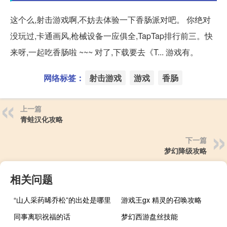
这个么,射击游戏啊,不妨去体验一下香肠派对吧。 你绝对
没玩过,卡通画风,枪械设备一应俱全,TapTap排行前三。快
来呀,一起吃香肠啦 ~~~ 对了,下载要去《T... 游戏有。
网络标签：
射击游戏
游戏
香肠
上一篇
青蛙汉化攻略
下一篇
梦幻降级攻略
相关问题
“山人采药晞乔松”的出处是哪里
游戏王gx 精灵的召唤攻略
同事离职祝福的话
梦幻西游盘丝技能