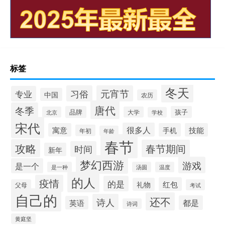
标签
冬天
习俗
元宵节
专业
中国
农历
唐代
冬季
品牌
孩子
北京
大学
学校
宋代
很多人
寓意
手机
技能
年初
年龄
春节
攻略
春节期间
时间
新年
梦幻西游
游戏
是一个
是一种
汤圆
温度
的人
疫情
的是
红包
礼物
父母
考试
自己的
还不
诗人
都是
英语
诗词
黄庭坚