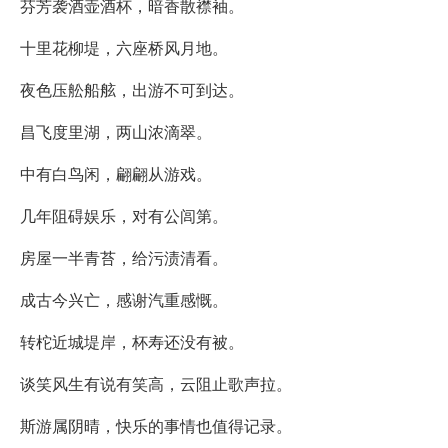
芬芳袭酒壶酒杯，暗香散襟袖。
十里花柳堤，六座桥风月地。
夜色压舩船舷，出游不可到达。
昌飞度里湖，两山浓滴翠。
中有白鸟闲，翩翩从游戏。
几年阻碍娱乐，对有公闾第。
房屋一半青苔，给污渍清看。
成古今兴亡，感谢汽重感慨。
转柁近城堤岸，杯寿还没有被。
谈笑风生有说有笑高，云阻止歌声拉。
斯游属阴晴，快乐的事情也值得记录。