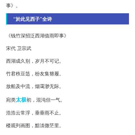
事》。
“於此见西子”全诗
《钱竹深招泛西湖值雨即事》
宋代 卫宗武
西湖成久别，岁月不可记。
竹君秩豆笾，枌友集簪履。
放船及中流，烟霭渺无际。
太极
宛类
初，混沌但一气。
浩浩云常浮，垂垂雨不止。
楼观列画图，黯淡微茫里。