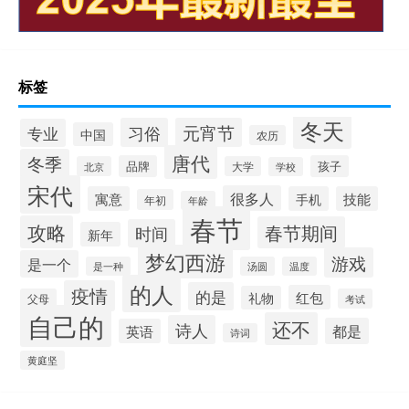
标签
冬天
习俗
元宵节
专业
中国
农历
唐代
冬季
品牌
孩子
北京
大学
学校
宋代
很多人
寓意
手机
技能
年初
年龄
春节
攻略
春节期间
时间
新年
梦幻西游
游戏
是一个
是一种
汤圆
温度
的人
疫情
的是
红包
礼物
父母
考试
自己的
还不
诗人
都是
英语
诗词
黄庭坚