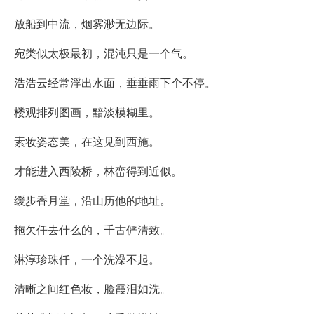
放船到中流，烟雾渺无边际。
宛类似太极最初，混沌只是一个气。
浩浩云经常浮出水面，垂垂雨下个不停。
楼观排列图画，黯淡模糊里。
素妆姿态美，在这见到西施。
才能进入西陵桥，林峦得到近似。
缓步香月堂，沿山历他的地址。
拖欠仟去什么的，千古俨清致。
淋淳珍珠仟，一个洗澡不起。
清晰之间红色妆，脸霞泪如洗。