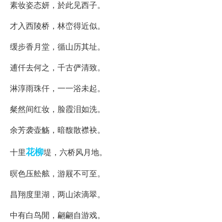
素妆姿态妍，於此见西子。
才入西陵桥，林峦得近似。
缓步香月堂，循山历其址。
逋仟去何之，千古俨清致。
淋淳雨珠仟，一一浴未起。
粲然间红妆，脸霞泪如洗。
余芳袭壶觞，暗馥散襟袂。
花柳
十里
堤，六桥风月地。
暝色压舩舷，游屐不可至。
昌翔度里湖，两山浓滴翠。
中有白鸟閒，翩翩自游戏。