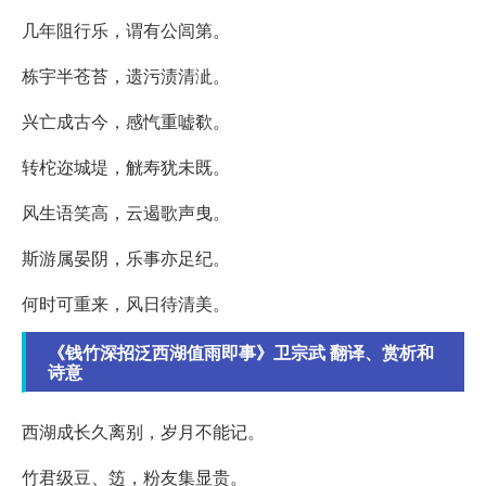
几年阻行乐，谓有公闾第。
栋宇半苍苔，遗污渍清泚。
兴亡成古今，感忾重嘘欷。
转柁迩城堤，觥寿犹未既。
风生语笑高，云遏歌声曳。
斯游属晏阴，乐事亦足纪。
何时可重来，风日待清美。
《钱竹深招泛西湖值雨即事》卫宗武 翻译、赏析和
诗意
西湖成长久离别，岁月不能记。
竹君级豆、笾，粉友集显贵。