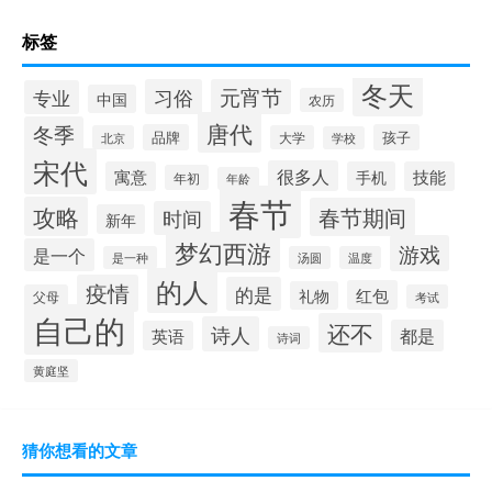
标签
冬天
习俗
元宵节
专业
中国
农历
唐代
冬季
品牌
孩子
北京
大学
学校
宋代
很多人
寓意
手机
技能
年初
年龄
春节
攻略
春节期间
时间
新年
梦幻西游
游戏
是一个
是一种
汤圆
温度
的人
疫情
的是
红包
礼物
父母
考试
自己的
还不
诗人
都是
英语
诗词
黄庭坚
猜你想看的文章