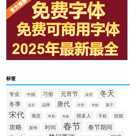
标签
冬天
习俗
元宵节
专业
中国
农历
唐代
冬季
品牌
孩子
北京
大学
学校
宋代
很多人
寓意
手机
技能
年初
年龄
春节
攻略
春节期间
时间
新年