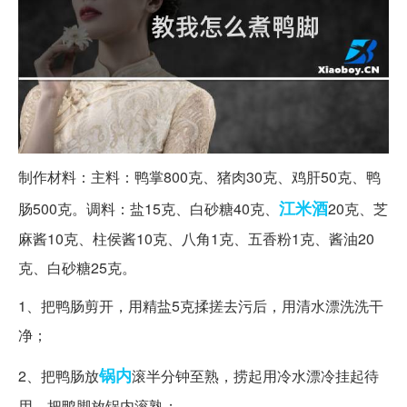
制作材料：主料：鸭掌800克、猪肉30克、鸡肝50克、鸭
江米酒
肠500克。调料：盐15克、白砂糖40克、
20克、芝
麻酱10克、柱侯酱10克、八角1克、五香粉1克、酱油20
克、白砂糖25克。
1、把鸭肠剪开，用精盐5克揉搓去污后，用清水漂洗洗干
净；
锅内
2、把鸭肠放
滚半分钟至熟，捞起用冷水漂冷挂起待
用。把鸭脚放锅内滚熟；