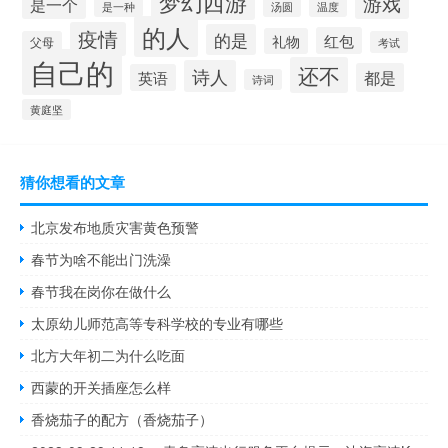
梦幻西游
游戏
是一个
是一种
汤圆
温度
的人
疫情
的是
红包
礼物
父母
考试
自己的
还不
诗人
都是
英语
诗词
黄庭坚
猜你想看的文章
北京发布地质灾害黄色预警
春节为啥不能出门洗澡
春节我在岗你在做什么
太原幼儿师范高等专科学校的专业有哪些
北方大年初二为什么吃面
西蒙的开关插座怎么样
香烧茄子的配方（香烧茄子）