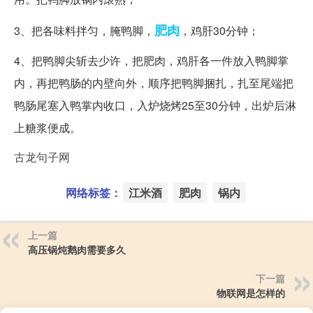
肥肉
3、把各味料拌匀，腌鸭脚，
，鸡肝30分钟；
4、把鸭脚尖斩去少许，把肥肉，鸡肝各一件放入鸭脚掌
内，再把鸭肠的内壁向外，顺序把鸭脚捆扎，扎至尾端把
鸭肠尾塞入鸭掌内收口，入炉烧烤25至30分钟，出炉后淋
上糖浆便成。
古龙句子网
网络标签：
江米酒
肥肉
锅内
上一篇
高压锅炖鹅肉需要多久
下一篇
物联网是怎样的