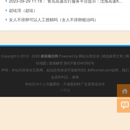
2023-09-29 11:18： 青岛高速出行服务平台提示：沈海高速K561日照方向事故处理完毕。​​​
赵竑涫（赵竑）
女人不排卵可以人工授精吗（女人不排卵能治吗）
Copyright © 2012 - 2026
膨胀螺丝网
Powered by
网站分类目录
|
精选推荐文章
|
网
站地图
|
疑难解答
陕ICP备3345392号
声明：本站内容来自互联网，如信息有错误可发邮件到f_fb#foxmail.com说明，我们
会及时纠正，谢谢
本站仅为个人兴趣爱好，不接盈利性广告及商业合作
小男孩