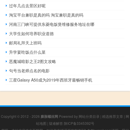
过年几点去景区好呢
淘宝平台兼职是真的吗 淘宝兼职是真的吗
河南三门峡可提供东菱电饭煲维修服务地址在哪
大学生如何培养职业道德
邮局礼拜天上班吗
升学宴吃饭点什么菜
恶魔城暗影之王2图文攻略
句号当老师点名的电影
三星Galaxy A50成为2019年西班牙最畅销手机
Copyright © 2012 - 2026
膨胀螺丝网
Powered by
网站分类目录
|
精选推荐文章
|
网
站地图
|
疑难解答
陕ICP备3345392号