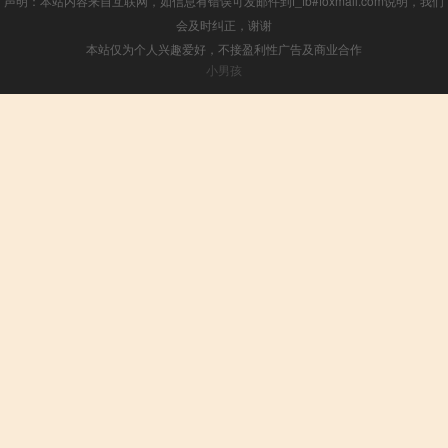
声明：本站内容来自互联网，如信息有错误可发邮件到f_fb#foxmail.com说明，我们
会及时纠正，谢谢
本站仅为个人兴趣爱好，不接盈利性广告及商业合作
小男孩