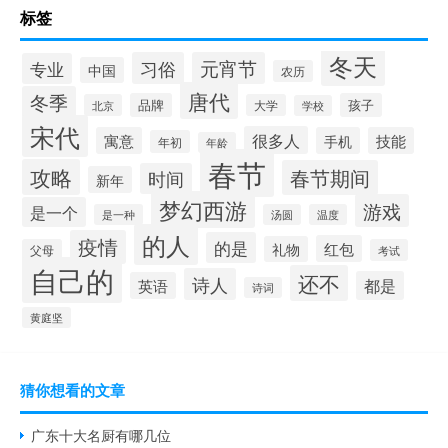
标签
冬天
习俗
元宵节
专业
中国
农历
唐代
冬季
品牌
孩子
北京
大学
学校
宋代
很多人
寓意
手机
技能
年初
年龄
春节
攻略
春节期间
时间
新年
梦幻西游
游戏
是一个
是一种
汤圆
温度
的人
疫情
的是
红包
礼物
父母
考试
自己的
还不
诗人
都是
英语
诗词
黄庭坚
猜你想看的文章
广东十大名厨有哪几位