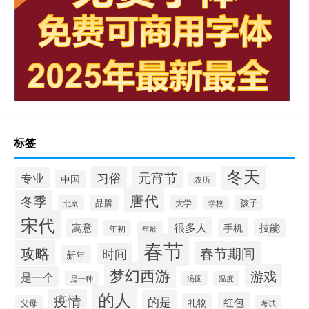
标签
冬天
习俗
元宵节
专业
中国
农历
唐代
冬季
品牌
孩子
北京
大学
学校
宋代
很多人
寓意
手机
技能
年初
年龄
春节
攻略
春节期间
时间
新年
梦幻西游
游戏
是一个
是一种
汤圆
温度
的人
疫情
的是
红包
礼物
父母
考试