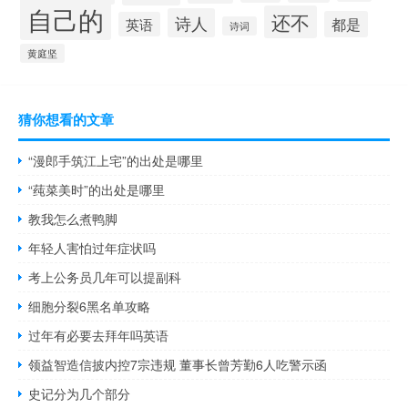
自己的
还不
诗人
都是
英语
诗词
黄庭坚
猜你想看的文章
“漫郎手筑江上宅”的出处是哪里
“莼菜美时”的出处是哪里
教我怎么煮鸭脚
年轻人害怕过年症状吗
考上公务员几年可以提副科
细胞分裂6黑名单攻略
过年有必要去拜年吗英语
领益智造信披内控7宗违规 董事长曾芳勤6人吃警示函
史记分为几个部分