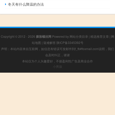
冬天有什么降温的办法
Copyright © 2012 - 2026
膨胀螺丝网
Powered by
网站分类目录
|
精选推荐文章
|
网
站地图
|
疑难解答
陕ICP备3345392号
声明：本站内容来自互联网，如信息有错误可发邮件到f_fb#foxmail.com说明，我们
会及时纠正，谢谢
本站仅为个人兴趣爱好，不接盈利性广告及商业合作
小男孩