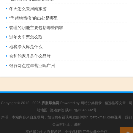
冬天怎么去河南旅游
“尚睹镌凿痕”的出处是哪里
管理的职能主要包括哪些内容
过年火车票怎么取
地税净入库是什么
合和韵家具是什么品牌
银行网点过年营业吗广州
Copyright © 2012 - 2026
膨胀螺丝网
Powered by
网站分类目录
|
精选推荐文章
|
网
站地图
|
疑难解答
陕ICP备3345392号
声明：本站内容来自互联网，如信息有错误可发邮件到f_fb#foxmail.com说明，我们
会及时纠正，谢谢
本站仅为个人兴趣爱好，不接盈利性广告及商业合作