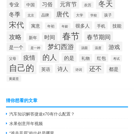
冬天
习俗
元宵节
专业
中国
农历
唐代
冬季
品牌
孩子
北京
大学
学校
宋代
很多人
寓意
手机
技能
年初
年龄
春节
攻略
春节期间
时间
新年
梦幻西游
游戏
是一个
是一种
汤圆
温度
的人
疫情
的是
红包
礼物
父母
考试
自己的
还不
诗人
都是
英语
诗词
黄庭坚
猜你想看的文章
汽车知识解答捷途x70有什么配置？
水果创意拜年视频
“谁共开眉”的出处是哪里