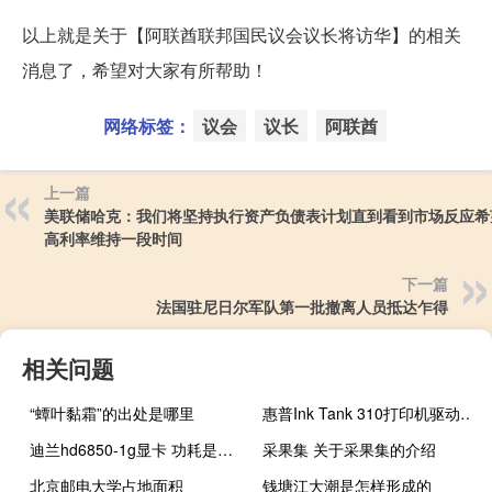
以上就是关于【阿联酋联邦国民议会议长将访华】的相关
消息了，希望对大家有所帮助！
网络标签：
议会
议长
阿联酋
上一篇
美联储哈克：我们将坚持执行资产负债表计划直到看到市场反应希
高利率维持一段时间
下一篇
法国驻尼日尔军队第一批撤离人员抵达乍得
相关问题
“蟫叶黏霜”的出处是哪里
惠普Ink Tank 310打印机驱动 V1.0 官方版（惠普Ink Tank 310打印机驱动 V1.0 官方版功能简介）
迪兰hd6850-1g显卡 功耗是多少（迪兰hd6850）
采果集 关于采果集的介绍
北京邮电大学占地面积
钱塘江大潮是怎样形成的