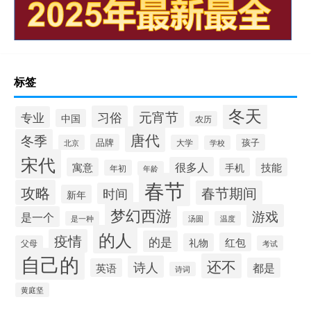
标签
冬天
习俗
元宵节
专业
中国
农历
唐代
冬季
品牌
孩子
北京
大学
学校
宋代
很多人
寓意
手机
技能
年初
年龄
春节
攻略
春节期间
时间
新年
梦幻西游
游戏
是一个
是一种
汤圆
温度
的人
疫情
的是
红包
礼物
父母
考试
自己的
还不
诗人
都是
英语
诗词
黄庭坚