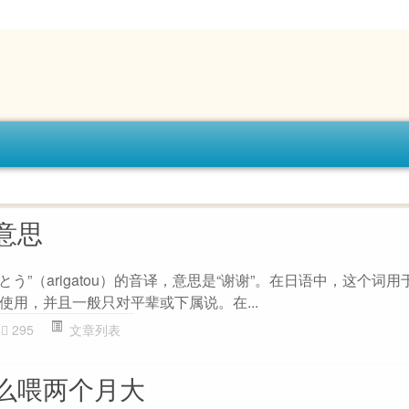
意思
とう”（arigatou）的音译，意思是“谢谢”。在日语中，这个词
使用，并且一般只对平辈或下属说。在...
295
文章列表
么喂两个月大