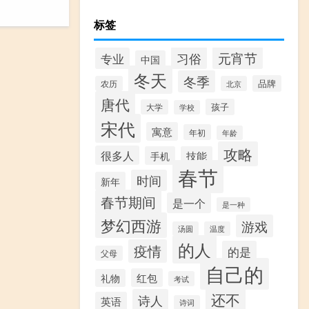
标签
习俗
元宵节
专业
中国
冬天
冬季
品牌
农历
北京
唐代
孩子
大学
学校
宋代
寓意
年初
年龄
攻略
很多人
手机
技能
春节
时间
新年
春节期间
是一个
是一种
梦幻西游
游戏
汤圆
温度
的人
疫情
的是
父母
自己的
红包
礼物
考试
还不
诗人
英语
诗词