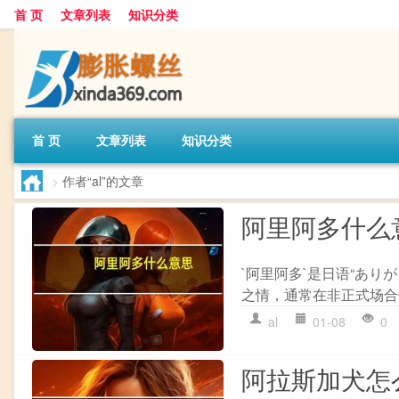
首 页
文章列表
知识分类
首 页
文章列表
知识分类
>
作者“al”的文章
阿里阿多什么
`阿里阿多`是日语“ありが
之情，通常在非正式场合
al
01-08
0
阿拉斯加犬怎