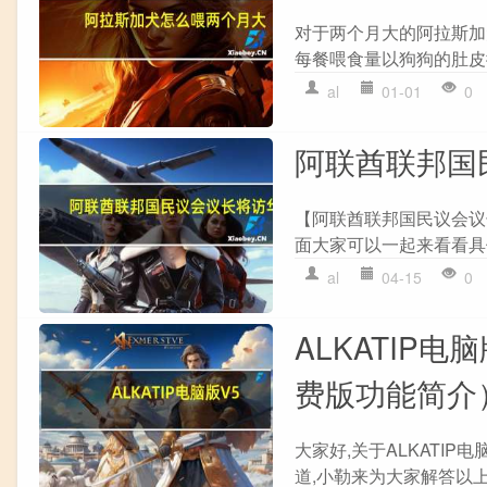
对于两个月大的阿拉斯加犬
每餐喂食量以狗狗的肚皮微微
al
01-01
0
阿联酋联邦国
【阿联酋联邦国民议会议
面大家可以一起来看看具体
al
04-15
0
ALKATIP电脑
费版功能简介
大家好,关于ALKATIP电
道,小勒来为大家解答以上