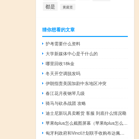
都是
黄庭坚
猜你想看的文章
护考需要什么资料
大学新媒体中心是干什么的
哪里回收18k金
冬天开空调脱发吗
伊朗指责美国加剧中东地区冲突
春江花月夜钢琴几级
骑马与砍杀战团 攻略
迪士尼新玩具卖断货 客服 到底什么情况嘞
苹果8plus怎么截图屏幕（苹果8plus怎么截图）
匈牙利政府和Vinci计划联手收购布达佩斯机场