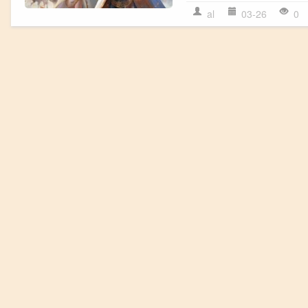
al
03-26
0