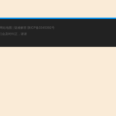
网站地图
|
疑难解答
陕ICP备3345392号
，我们会及时纠正，谢谢