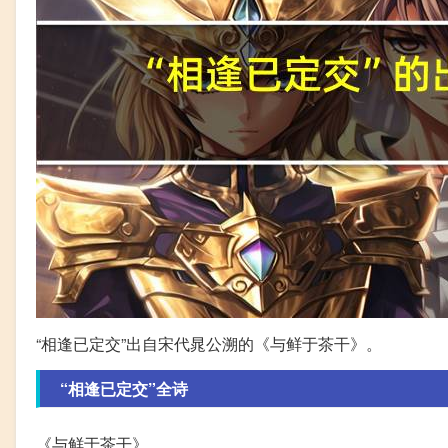
“相逢已定交”出自宋代晁公溯的《与鲜于茶干》。
“相逢已定交”全诗
《与鲜于茶干》