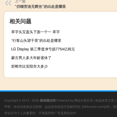
上一篇
“仍嗤苦淡无辉光”的出处是哪里
相关问题
草字头宝盖头下面一个一 草字
“行客山头望千里”的出处是哪里
LG Display 第三季度净亏损7754亿韩元
蒙古男人多大年龄退休了
邯郸市比安阳市大多少
Copyright © 2012 - 2026
膨胀螺丝网
Powered by
网站分类目录
|
精选推荐文章
|
声明：本站内容来自互联网，如信息有错误可发邮件到f_fb#foxmail.com说明
本站仅为个人兴趣爱好，不接盈利性广告及商业合作