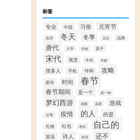
标签
习俗
元宵节
专业
中国
冬天
冬季
品牌
农历
北京
唐代
孩子
大学
学校
宋代
寓意
年初
年龄
攻略
很多人
手机
技能
春节
时间
新年
春节期间
是一个
是一种
梦幻西游
游戏
汤圆
温度
的人
疫情
的是
父母
自己的
红包
礼物
考试
还不
诗人
英语
诗词