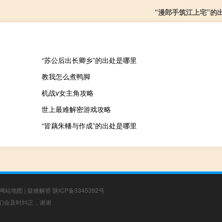
“漫郎手筑江上宅”的
“苏公后出长卿乡”的出处是哪里
教我怎么煮鸭脚
机战v女主角攻略
世上最难解密游戏攻略
“皆藕朱轓与作成”的出处是哪里
网站地图
|
疑难解答
陕ICP备3345392号
，我们会及时纠正，谢谢