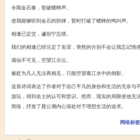
令闻金石奏，暂破蟋蟀声。
使我能够听到金石的韵律，暂时打破了蟋蟀的鸣叫声。
相逢已定交，遽别宁忘情。
我们的相逢已经注定了友谊，突然的分别不会让我忘记情
谪仙不可见，空望江示云。
被贬为凡人无法再相见，只能空望着江水中的倒影。
这首诗词表达了作者对于自己平凡的身份和生活的无奈与
游玩，得到名士的认可和赏识。然而，现实的局限使他无
简练，抒发了晁公溯内心深处对于理想生活的追求。
网络标签