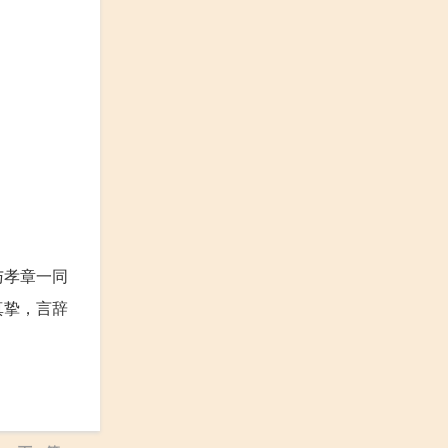
与孝章一同
真挚，言辞