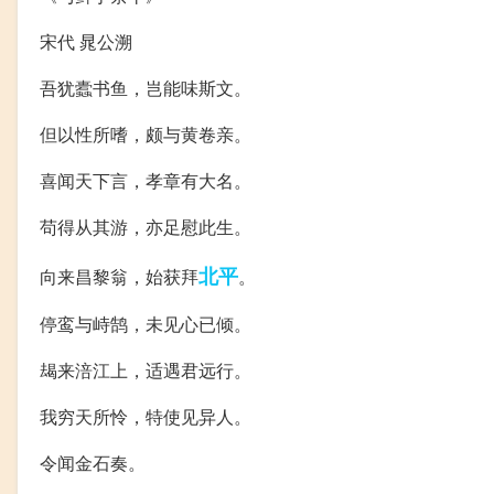
宋代 晁公溯
吾犹蠹书鱼，岂能味斯文。
但以性所嗜，颇与黄卷亲。
喜闻天下言，孝章有大名。
苟得从其游，亦足慰此生。
北平
向来昌黎翁，始获拜
。
停鸾与峙鹄，未见心已倾。
朅来涪江上，适遇君远行。
我穷天所怜，特使见异人。
令闻金石奏。