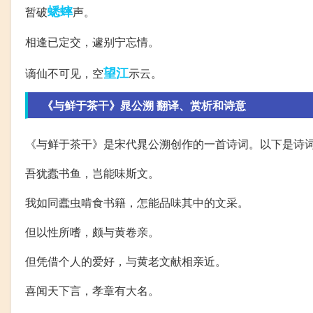
蟋蟀
暂破
声。
相逢已定交，遽别宁忘情。
望江
谪仙不可见，空
示云。
《与鲜于茶干》晁公溯 翻译、赏析和诗意
《与鲜于茶干》是宋代晁公溯创作的一首诗词。以下是诗
吾犹蠹书鱼，岂能味斯文。
我如同蠹虫啃食书籍，怎能品味其中的文采。
但以性所嗜，颇与黄卷亲。
但凭借个人的爱好，与黄老文献相亲近。
喜闻天下言，孝章有大名。