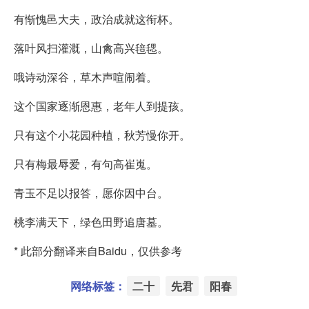
有惭愧邑大夫，政治成就这衔杯。
落叶风扫灌溉，山禽高兴毰毸。
哦诗动深谷，草木声喧闹着。
这个国家逐渐恩惠，老年人到提孩。
只有这个小花园种植，秋芳慢你开。
只有梅最辱爱，有句高崔嵬。
青玉不足以报答，愿你因中台。
桃李满天下，绿色田野追唐墓。
* 此部分翻译来自Baidu，仅供参考
网络标签：
二十
先君
阳春