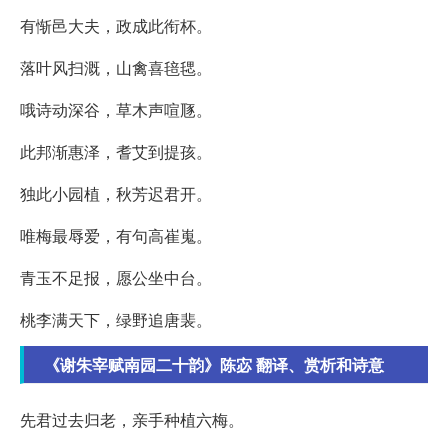
有惭邑大夫，政成此衔杯。
落叶风扫溉，山禽喜毰毸。
哦诗动深谷，草木声喧豗。
此邦渐惠泽，耆艾到提孩。
独此小园植，秋芳迟君开。
唯梅最辱爱，有句高崔嵬。
青玉不足报，愿公坐中台。
桃李满天下，绿野追唐裴。
《谢朱宰赋南园二十韵》陈宓 翻译、赏析和诗意
先君过去归老，亲手种植六梅。