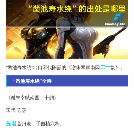
二十
“凿池寿水绕”出自宋代陈宓的《谢朱宰赋南园
韵》。
“凿池寿水绕”全诗
《谢朱宰赋南园二十韵》
宋代 陈宓
先君
昔归老，手自植六梅。