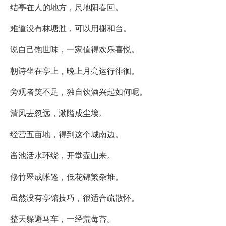
结亭在人的地方，尺地阳春回。
难道没有林塘胜，可以用榭和台。
说自己饱世味，一家值得欢乐喜悦。
朝诗坐在亭上，晚上月亮运行徘徊。
旁观者笑不足，独自饮酒兴起如何呢。
清风去忽远，湫隘成尘埃。
经营五亩地，得到这个城南边。
凿池活水环绕，开堂壶山来。
修竹翠成帐篷，低花锦繁杂堆。
虽然没有亭馆技巧，很适合疏散怀。
整天躲避马车，一经荒莓苔。