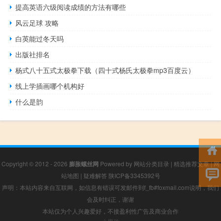
提高英语六级阅读成绩的方法有哪些
风云足球 攻略
白英能过冬天吗
出版社排名
杨式八十五式太极拳下载（四十式杨氏太极拳mp3百度云）
线上学插画哪个机构好
什么是韵
Copyright © 2012 - 2026
膨胀螺丝网
Powered by
网站分类目录
|
精选推荐文章
|
网
站地图
|
疑难解答
陕ICP备3345392号
声明：本站内容来自互联网，如信息有错误可发邮件到f_fb#foxmail.com说明，我们
会及时纠正，谢谢
本站仅为个人兴趣爱好，不接盈利性广告及商业合作