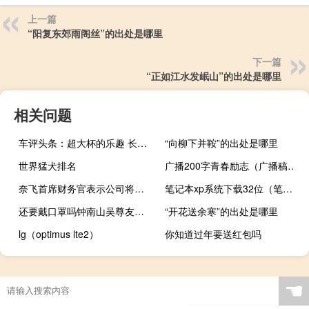
上一篇
“阳复东郊雨阁丝”的出处是哪里
下一篇
“正如江水发岷山”的出处是哪里
相关问题
车评头条：超大杯的乐趣 长安福特全新探险者试驾
“向柳下并鞍”的出处是哪里
世界猛犬排名
广播200字青春励志（广播稿200字人生励志）
奈飞首席财务官表示公司将长期参与游戏行业已发布70款游戏
笔记本xp系统下载32位（笔记本xp系统下载）
还要戴口罩吗钟南山吴尊友张文宏给出建议 钟南山仍需考虑疫苗干预新冠感染
“开花送余寒”的出处是哪里
lg（optimus lte2）
你知道过年要送红包吗
☚