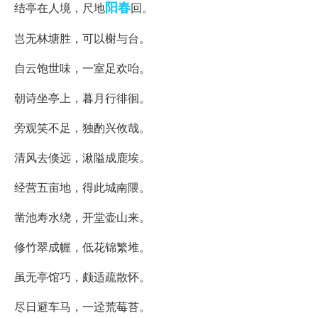
阳春
结亭在人境，尺地
回。
岂无林塘胜，可以榭与台。
自云饱世味，一室足欢咍。
朝诗坐亭上，暮月行徘徊。
旁观笑不足，独酌兴攸哉。
清风去倏远，湫隘成鹿埃。
经营五亩地，得此城南隈。
凿池寿水绕，开堂壶山来。
修竹翠成幄，低花锦繁堆。
虽无亭馆巧，颇适疏散怀。
尽日避车马，一迳荒莓苔。