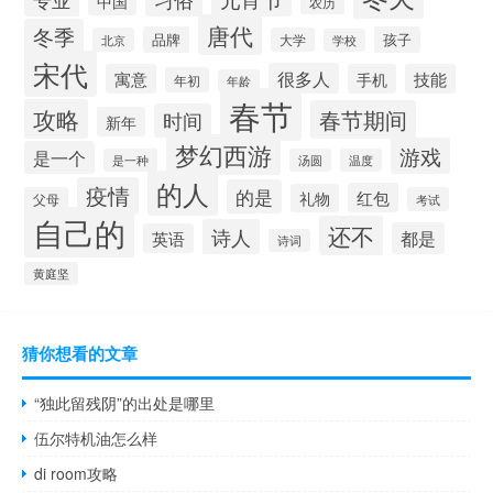
中国
农历
唐代
冬季
品牌
孩子
北京
大学
学校
宋代
很多人
寓意
手机
技能
年初
年龄
春节
攻略
春节期间
时间
新年
梦幻西游
游戏
是一个
是一种
汤圆
温度
的人
疫情
的是
红包
礼物
父母
考试
自己的
还不
诗人
都是
英语
诗词
黄庭坚
猜你想看的文章
“独此留残阴”的出处是哪里
伍尔特机油怎么样
di room攻略