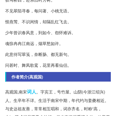
不见翠陌寻春，每问著、小桃无语。
恨燕莺、不识闲情，却隔乱红飞去。
少年曾识春风意，到如今、怨怀难诉。
魂惊冉冉江南远，烟草愁如许。
此意待写翠笺，奈断肠、都无新句。
问甚时、舞凤歌鸾，花里再看仙侣。
作者简介(高观国)
词人
高观国,南宋
。字宾王，号竹屋。山阴(今浙江绍兴)
人。生卒年不详。生活于南宋中期，年代约与姜夔相近。
与史达祖友善，常常相互唱和，词亦齐名，时称“高，