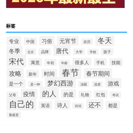
标签
冬天
习俗
元宵节
专业
中国
农历
唐代
冬季
品牌
孩子
北京
大学
学校
宋代
很多人
寓意
手机
技能
年初
年龄
春节
攻略
春节期间
时间
新年
梦幻西游
游戏
是一个
是一种
汤圆
温度
的人
疫情
的是
红包
礼物
父母
考试
自己的
还不
诗人
都是
英语
诗词
黄庭坚