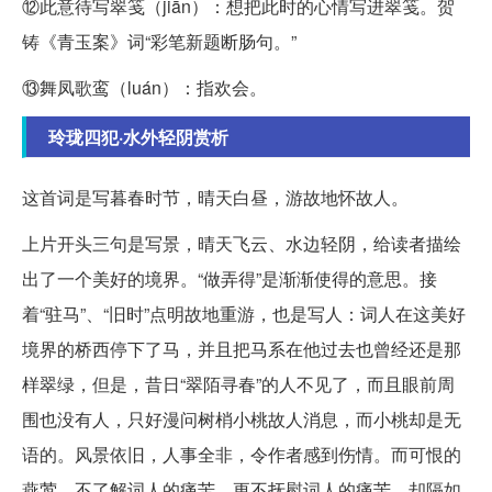
⑫此意待写翠笺（jiān）：想把此时的心情写进翠笺。贺
铸《青玉案》词“彩笔新题断肠句。”
⑬舞凤歌鸾（luán）：指欢会。
玲珑四犯·水外轻阴赏析
这首词是写暮春时节，晴天白昼，游故地怀故人。
上片开头三句是写景，晴天飞云、水边轻阴，给读者描绘
出了一个美好的境界。“做弄得”是渐渐使得的意思。接
着“驻马”、“旧时”点明故地重游，也是写人：词人在这美好
境界的桥西停下了马，并且把马系在他过去也曾经还是那
样翠绿，但是，昔日“翠陌寻春”的人不见了，而且眼前周
围也没有人，只好漫问树梢小桃故人消息，而小桃却是无
语的。风景依旧，人事全非，令作者感到伤情。而可恨的
燕莺，不了解词人的痛苦，更不抚慰词人的痛苦，却隔如