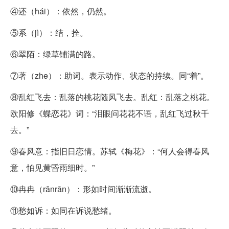
④还（hái）：依然，仍然。
⑤系（jì）：结，拴。
⑥翠陌：绿草铺满的路。
⑦著（zhe）：助词。表示动作、状态的持续。同“着”。
⑧乱红飞去：乱落的桃花随风飞去。乱红：乱落之桃花。
欧阳修《蝶恋花》词：“泪眼问花花不语，乱红飞过秋千
去。”
⑨春风意：指旧日恋情。苏轼《梅花》：“何人会得春风
意，怕见黄昏雨细时。”
⑩冉冉（rǎnrǎn）：形如时间渐渐流逝。
⑪愁如诉：如同在诉说愁绪。