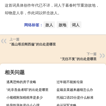
这首词具体创作年代已不详，词人于暮春时节重游故地，
却物是人非，作此词以怀念故人。
网络标签：
故人
故地
词人
上一篇
“孤山塔后阁西偏”的出处是哪里
下一篇
“无往不复”的出处是哪里
相关问题
逃离恐怖的房子攻略
过年能不能捡垃圾
“此非吾血者耶”的出处是哪里
盆栽韭菜越来越细怎么办
小规模附加税税率是多少
托福口语23分是什么标准
给异性拜年是什么心理
命运冠军攻略