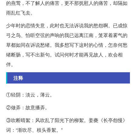
的燕莺，不了解人的痛苦，更不那抚慰人的痛苦，却隔如
雨乱红飞去。
少年时的恋情失意，此时也无法诉说我的愁怨啊。已成惊
弓之鸟、怕听空弦的声响的我已远离江南，笼罩着雾气的
草都如同在诉说愁绪。我多想写下这时的心情，怎奈何愁
绪断肠，写不出新句。试问何时才能再见故人，欢会相
伴。
注释
①轻阴：淡云，薄云。
②做弄：故意播弄。
③吹断晴絮：风吹乱了阳光下的柳絮。姜夔《长亭怨慢》
词：“渐吹尽、枝头香絮。”