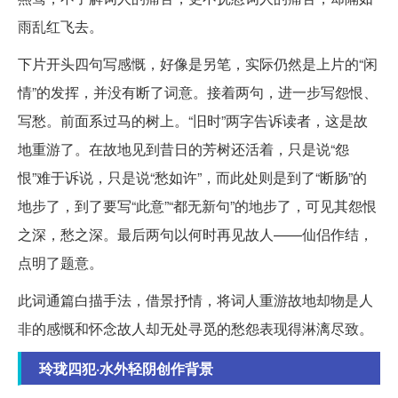
雨乱红飞去。
下片开头四句写感慨，好像是另笔，实际仍然是上片的“闲
情”的发挥，并没有断了词意。接着两句，进一步写怨恨、
写愁。前面系过马的树上。“旧时”两字告诉读者，这是故
地重游了。在故地见到昔日的芳树还活着，只是说“怨
恨”难于诉说，只是说“愁如许”，而此处则是到了“断肠”的
地步了，到了要写“此意”“都无新句”的地步了，可见其怨恨
之深，愁之深。最后两句以何时再见故人——仙侣作结，
点明了题意。
此词通篇白描手法，借景抒情，将词人重游故地却物是人
非的感慨和怀念故人却无处寻觅的愁怨表现得淋漓尽致。
玲珑四犯·水外轻阴创作背景