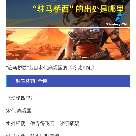
“驻马桥西”出自宋代高观国的《玲珑四犯》。
“驻马桥西”全诗
《玲珑四犯》
宋代 高观国
水外轻阴，做弄得飞云，吹断晴絮。
驻马桥西，还系旧时芳树。