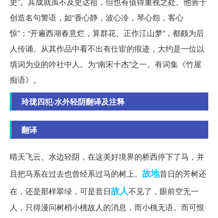
史”。其成就虽不及史达祖，但也有值得重视之处。他善于
创造名句警语，如“香心静，波心冷，琴心怨，客心
惊”；“开遍西湖春意烂，算群花、正作江山梦”，都颇为后
人传诵。从其作品中看不出有仕宦的痕迹，大约是一位以
填词为业的吟社中人。为“南宋十杰”之一。有词集《竹屋
痴语》。
玲珑四犯·水外轻阴翻译及注释
翻译
晴天飞云、水边轻阴，在这美好境界的桥西停下了马，并
故地
且把马系在过去也曾经系过马的树上。
昔日的芳树还
故人
在，还是那样翠绿，可是昔日
不见了，眼前空无一
人，只得漫问树梢小桃故人的消息，而小桃无语。而可恨